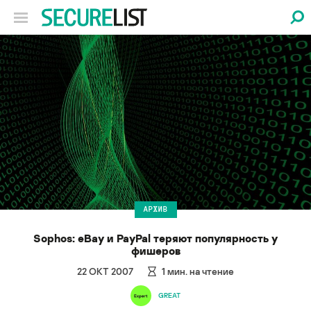
АРХИВ
Sophos: eBay и PayPal теряют популярность у
фишеров
22 ОКТ 2007
1
мин. на чтение
GREAT