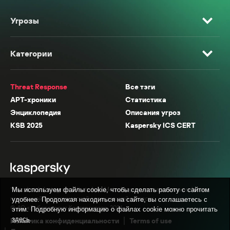
Угрозы
Категории
Threat Response
Все тэги
APT-хроники
Статистика
Энциклопедия
Описания угроз
KSB 2025
Kaspersky ICS CERT
* Facebook, Instagram, WhatsApp, Meta AI принадлежат компании Meta,
Мы используем файлы cookie, чтобы сделать работу с сайтом
признанной экстремистской организацией в России.
удобнее. Продолжая находиться на сайте, вы соглашаетесь с
© АО «Лаборатория Касперского», 2026.
этим. Подробную информацию о файлах cookie можно прочитать
здесь
.
Политика конфиденциальности
Terms of use