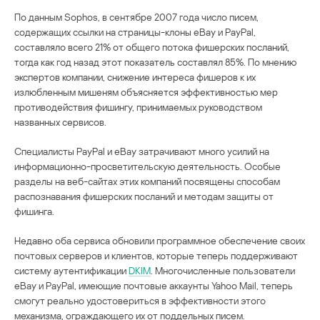
По данным Sophos, в сентябре 2007 года число писем,
содержащих ссылки на страницы-клоны eBay и PayPal,
составляло всего 21% от общего потока фишерских посланий,
тогда как год назад этот показатель составлял 85%. По мнению
экспертов компании, снижение интереса фишеров к их
излюбленным мишеням объясняется эффективностью мер
противодействия фишингу, принимаемых руководством
названных сервисов.
Специалисты PayPal и eBay затрачивают много усилий на
информационно-просветительскую деятельность. Особые
разделы на веб-сайтах этих компаний посвящены способам
распознавания фишерских посланий и методам защиты от
фишинга.
Недавно оба сервиса обновили программное обеспечение своих
почтовых серверов и клиентов, которые теперь поддерживают
систему аутентификации
DKIM
. Многочисленные пользователи
eBay и PayPal, имеющие почтовые аккаунты Yahoo Mail, теперь
смогут реально удостовериться в эффективности этого
механизма, ограждающего их от поддельных писем.