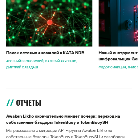
Поиск сетевых аномалий в KATA NDR
Новый инструмент 
шифровальщик Gen
АРСЕНИЙ ВЕСНОВСКИЙ
ВАЛЕРИЙ АКУЛЕНКО
ДМИТРИЙ САБАДАШ
ФЕДОР СИНИЦЫН
ЯНИС 
ОТЧЕТЫ
Awaken Likho окончательно меняет почерк: переход на
собственные бэкдоры TokenBuoy и TokenBuoySH
Мы рассказали о миграции APT-группы Awaken Likho на
собственные бэкдоры TokenBuoy и TokenBuoySH и разобрали