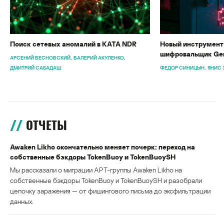
Поиск сетевых аномалий в KATA NDR
Новый инструмент 
шифровальщик Gen
АРСЕНИЙ ВЕСНОВСКИЙ
ВАЛЕРИЙ АКУЛЕНКО
ДМИТРИЙ САБАДАШ
ФЕДОР СИНИЦЫН
ЯНИС 
ОТЧЕТЫ
Awaken Likho окончательно меняет почерк: переход на
собственные бэкдоры TokenBuoy и TokenBuoySH
Мы рассказали о миграции APT-группы Awaken Likho на
собственные бэкдоры TokenBuoy и TokenBuoySH и разобрали
цепочку заражения — от фишингового письма до эксфильтрации
данных.