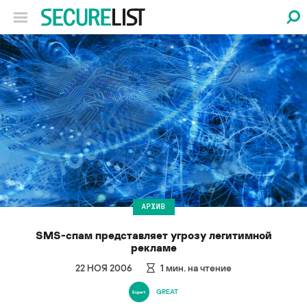
АРХИВ
SMS-спам представляет угрозу легитимной
рекламе
22 НОЯ 2006
1
мин. на чтение
GREAT