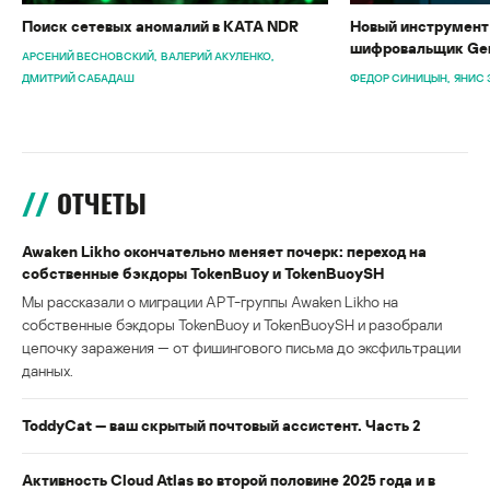
Поиск сетевых аномалий в KATA NDR
Новый инструмент 
шифровальщик Gen
АРСЕНИЙ ВЕСНОВСКИЙ
ВАЛЕРИЙ АКУЛЕНКО
ДМИТРИЙ САБАДАШ
ФЕДОР СИНИЦЫН
ЯНИС 
ОТЧЕТЫ
Awaken Likho окончательно меняет почерк: переход на
собственные бэкдоры TokenBuoy и TokenBuoySH
Мы рассказали о миграции APT-группы Awaken Likho на
собственные бэкдоры TokenBuoy и TokenBuoySH и разобрали
цепочку заражения — от фишингового письма до эксфильтрации
данных.
ToddyCat — ваш скрытый почтовый ассистент. Часть 2
Активность Cloud Atlas во второй половине 2025 года и в