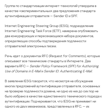
Группа по стандартизации интернет-технологий утвердила в
качестве «экспериментальных» два предложения стандарта
аутентификации отправителя — Sender ID и SPF.
Internet Engineering Steering Group (IESG), подразделение
Internet Engineering Task Force (IETF), намерена опубликовать
два конкурирующих и пересекающихся набора документов,
определяющих способы подтверждения подлинности
отправителей электронных писем.
Речь идет о документах RFC (Request for Comments), которые
описывают все технические стандарты в Интернете. Два
варианта RFC —
Sender Policy Framework (SPF) for Authorizing
Use of Domains in E-Mail
и
Sender ID: Authenticating E-Mail
.
В заявлении IESG говорится, что несмотря на обсуждение
многих предложений аутентификации отправителя, основанных
на проверке подлинности домена, ни одно из них до сих пор не
было избрано в качестве единственного технического подхода к
аутентификации. Подчеркивается, что IESG не принимает ни
одного из двух механизмов, представленных в RFC, — их