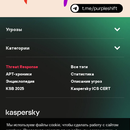
Угрозы
Категории
Threat Response
Все тэги
APT-хроники
Статистика
Энциклопедия
Описания угроз
KSB 2025
Kaspersky ICS CERT
* Facebook, Instagram, WhatsApp, Meta AI принадлежат компании Meta,
Мы используем файлы cookie, чтобы сделать работу с сайтом
признанной экстремистской организацией в России.