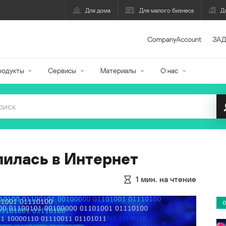
Для дома
Для малого бизнеса
Д
CompanyAccount
ЗАД
родукты
Сервисы
Материалы
О нас
лилась в Интернет
1
мин. на чтение