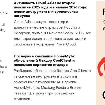
Активность Cloud Atlas во второй
половине 2025 года и в начале 2026 года:
новые инструменты и вредоносная
APT-
нагрузка
Cloud Atlas атакует госсектор и
il.
дипломатические структуры России и
th,
Беларуси, применяя ReverseSocks, SSH и Tor
для закрепления в зараженных системах и
свой новый инструмент PowerCloud.
Последние кампании HoneyMyte:
ы
обновленный бэкдор CoolClient и
несколько вариантов стилера
ho с
Разбираем обновленный бэкдор CoolClient, а
м и
также новые инструменты и скрипты,
замеченные в кампаниях APT-группы
HoneyMyte (aka Mustang Panda и Bronze
President), включая три браузерных
стилеров.