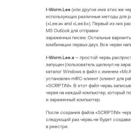
I-Worm.Lee
(или другое имя этих же ч
использующих различные методы для ра
(«Lee.a» and «Lee.b»). Первый из них р
MS Outlook для отправки
зараженных писем. Остальные вариант
комбинации первых двух. Все черви напис
I-Worm.Lee.a
— простой червь распрост
запущен (пользователь щелкнул на зара
каталог Windows в файл с именем «McAf
установлен mIRC-клиент (клиент для ра
«SCRIPT.INI». В этот файл червь запис
червя на каждый компьютер, который по
и зараженный компьютер.
После создания файла «SCRIPT.INI» чер
следующий раз червь не будет создават
в реестре.