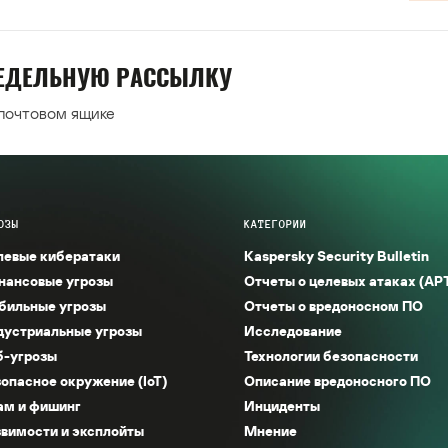
НЕДЕЛЬНУЮ РАССЫЛКУ
 почтовом ящике
ОЗЫ
КАТЕГОРИИ
левые кибератаки
Kaspersky Security Bulletin
нансовые угрозы
Отчеты о целевых атаках (AP
бильные угрозы
Отчеты о вредоносном ПО
дустриальные угрозы
Исследование
б-угрозы
Технологии безопасности
опасное окружение (IoT)
Описание вредоносного ПО
ам и фишинг
Инциденты
вимости и эксплойты
Мнение