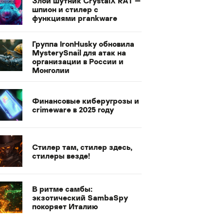
Злой шутник CrystalX RAT —
шпион и стилер с
функциями prankware
Группа IronHusky обновила
MysterySnail для атак на
организации в России и
Монголии
Финансовые киберугрозы и
crimeware в 2025 году
Стилер там, стилер здесь,
стилеры везде!
В ритме самбы:
экзотический SambaSpy
покоряет Италию