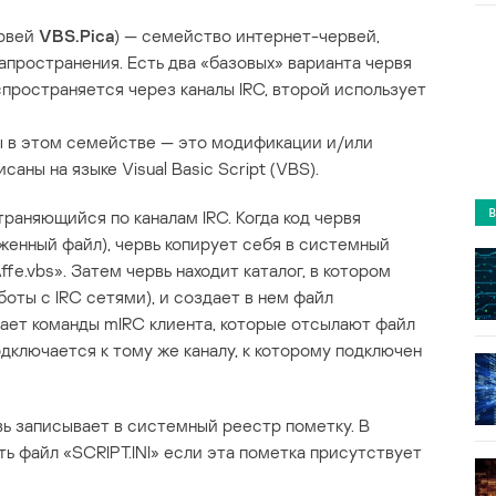
ервей
VBS.Pica
) — семейство интернет-червей,
пространения. Есть два «базовых» варианта червя
аспространяется через каналы IRC, второй использует
ы в этом семействе — это модификации и/или
аны на языке Visual Basic Script (VBS).
раняющийся по каналам IRC. Когда код червя
женный файл), червь копирует себя в системный
fe.vbs». Затем червь находит каталог, в котором
боты с IRC сетями), и создает в нем файл
ывает команды mIRC клиента, которые отсылают файл
дключается к тому же каналу, к которому подключен
вь записывает в системный реестр пометку. В
ь файл «SCRIPT.INI» если эта пометка присутствует