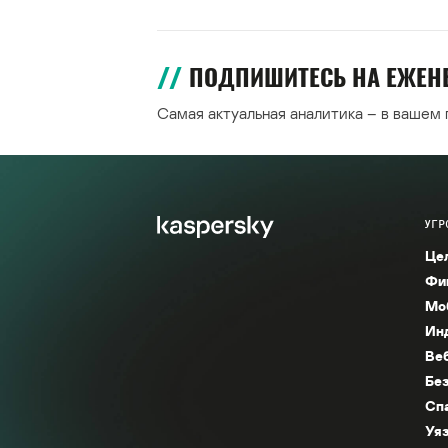
ПОДПИШИТЕСЬ НА ЕЖЕ
Самая актуальная аналитика – в вашем
УГР
Це
Фи
Мо
Ин
Ве
Без
Сп
Уяз