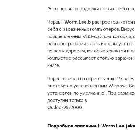
Этот червь не содержит каких-либо пр
Червь
I-Worm.Lee.b
распространяется в
себя с зараженных компьютеров. Вирус
прикрепленным VBS-файлом, который, с
распространении червь использует поч
по всем адресам, которые хранятся в а
компьютер рассылает столько зараженн
книге.
Червь написан на скрипт-языке Visual B
системах с установленным Windows Scr
установлен по умолчанию). При размно
доступны только в
Outlook98/2000.
Подробное описание I-Worm.Lee (aka