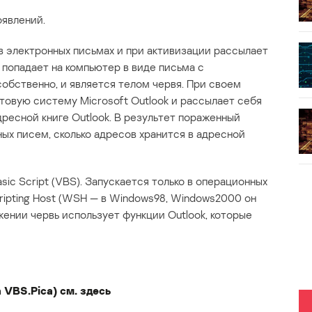
оявлений.
 электронных письмах и при активизации рассылает
 попадает на компьютер в виде письма с
обственно, и является телом червя. При своем
товую систему Microsoft Outlook и рассылает себя
дресной книге Outlook. В результет пораженный
ых писем, сколько адресов хранится в адресной
asic Script (VBS). Запускается только в операционных
ipting Host (WSH — в Windows98, Windows2000 он
жении червь использует функции Outlook, которые
 VBS.Pica) см.
здесь