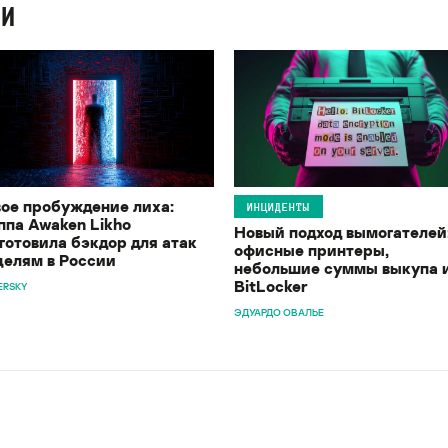
ИИ
ое пробуждение лиха:
ИНЦИДЕНТЫ
ппа Awaken Likho
Новый подход вымогателей
готовила бэкдор для атак
офисные принтеры,
целям в России
небольшие суммы выкупа 
BitLocker
ERSKY
ЭДУАРДО ОВАЛЬЕ