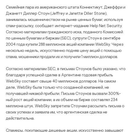
Семейная пара из американского штата Коннектикут, Джеффри и
Джанетт Диллер Стоун (Jeffrey и Janette Diller Stone),
занималась мошенничеством на рынке ценных бумаг, используя
спам-рассылку, сообщает интернет-издание Help Net Security.
Согласно материалам гражданского иска, поданного Комиссией
по ценным бумагам и биржам (SEC), супруги Стоун в сентябре
2004 года купили 288 миллионов акций компании WebSky. Через
несколько недель, искусственно подняв цену акций с помощью
спама, мошенники продали их и получили 1 миллион долларов.
Согласно материалам SEC, в письмах Стоунов было указано, что
благодаря успешной сделке в Аргентине годовая прибыль
WebSky составит свыше 40 миллионов долларов. На самом
деле, WebSky была только что созданной компанией, не
получавшей никакой прибыли. Письма Стоунов вызвали 300%-
ный рост акций компании, а их объем на бирже составлял 234
миллиона штук. WebSky запретила Стоунам рассылать письма о
своих успехах и заявила им, что аргентинская сделка не
действительна.
Спамеры, покупающие дешевые акции, искусственно завышают