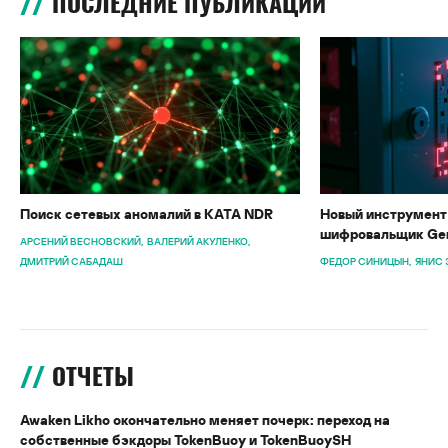
ПОСЛЕДНИЕ ПУБЛИКАЦИИ
Поиск сетевых аномалий в KATA NDR
Новый инструмент 
шифровальщик Gen
АРСЕНИЙ ВЕСНОВСКИЙ
ВАЛЕРИЙ АКУЛЕНКО
ДМИТРИЙ САБАДАШ
ФЕДОР СИНИЦЫН
ЯНИС 
ОТЧЕТЫ
Awaken Likho окончательно меняет почерк: переход на
собственные бэкдоры TokenBuoy и TokenBuoySH