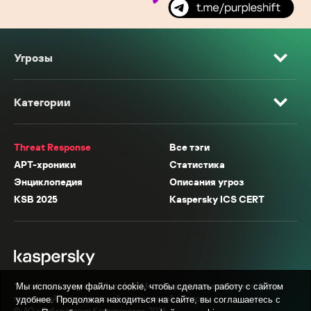
Угрозы
Категории
Threat Response
Все тэги
APT-хроники
Статистика
Энциклопедия
Описания угроз
KSB 2025
Kaspersky ICS CERT
* Facebook, Instagram, WhatsApp, Meta AI принадлежат компании Meta,
Мы используем файлы cookie, чтобы сделать работу с сайтом
признанной экстремистской организацией в России.
удобнее. Продолжая находиться на сайте, вы соглашаетесь с
© АО «Лаборатория Касперского», 2026.