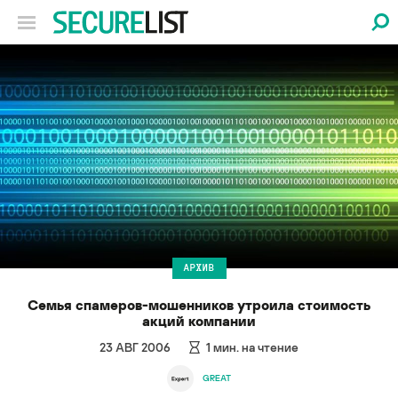
АРХИВ
Семья спамеров-мошенников утроила стоимость
акций компании
23 АВГ 2006
1
мин. на чтение
GREAT