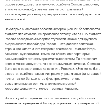
скорее всего, допустили какую-то ошибку (в Comcast, впрочем,
этого не признают), в результате чего отправка всей
корреспонденции в нашу страну для клиентов провайдера стала
невозможной.
Некоторые аналитики в области информационной безопасности
считают, что отключение произошло потому, что в США считают
Россию рассадником киберпреступности. «Даже для крупного
американского провайдера Россия — это далекая азиатская
страна, где живет много хакеров и спамеров»,- считает Игорь
Ашманов, руководитель компании «Ашманов и партнеры»,
занимающейся антиспамерскими технологиями. По его словам,
вполне можно допустить, что программистам компании Comcast
было дано распоряжение «отключить Россию». «Это могла быть
и простая ошибка в написании правил, управляющих фильтрацией
почты, так как большинство фильтров имеют очень
разветвленные алгоритмы анализа электронной
корреспонденции»,- отмечает господин Ашманов.
Число людей, которые не смогли отправить почту в Россию в
течение четырехдневной блокады, оценивается примерно в 50