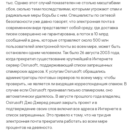
тыс. Однако этот случай показателен не столько масштабами
сбоя, сколько теми последствиями, которыми угрожают спам и
радикальные меры борьбы с ним. Специалисты по сетевой
безопасности уже давно говорят, что электронная почта в
современном виде представляет собой среду, где доставка
писем совершенно не гарантирована, а поток в 10 млрд
сообщений в день, которые отправляют около 500 млн
пользователей электронной почты во всем мире, может быть
остановлен одним человеком. Так было 26 августа 2003 года,
когда прекратил существование крупнейший в Интернете
сервер Osirusoft, поддерживающий списки запрещенных
спамерских адресов. К услугам Osirusoft обращались
администраторы почтовых серверов по всему миру, чтобы
проверить, не является ли входящая корреспонденция спамом. В
случае если Osirusoft признавал письмо спамерским, оно
автоматически удалялось. В августе прошлого года владелец
Osirusoft Джо Джеред решил закрыть проект и в
подтверждение своих слов включил все адреса в Интернете в
список запрещенных. Это привело к тому, что на три дня
электронная почта прекратила работать во всем мире
процентов на девяносто.