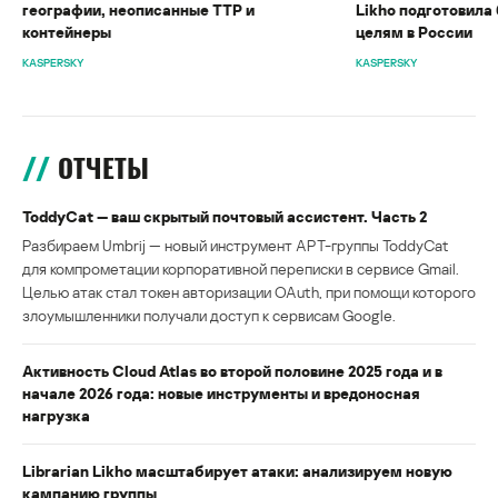
географии, неописанные TTP и
Likho подготовила 
контейнеры
целям в России
KASPERSKY
KASPERSKY
ОТЧЕТЫ
ToddyCat — ваш скрытый почтовый ассистент. Часть 2
Разбираем Umbrij — новый инструмент APT-группы ToddyCat
для компрометации корпоративной переписки в сервисе Gmail.
Целью атак стал токен авторизации OAuth, при помощи которого
злоумышленники получали доступ к сервисам Google.
Активность Cloud Atlas во второй половине 2025 года и в
начале 2026 года: новые инструменты и вредоносная
нагрузка
Librarian Likho масштабирует атаки: анализируем новую
кампанию группы