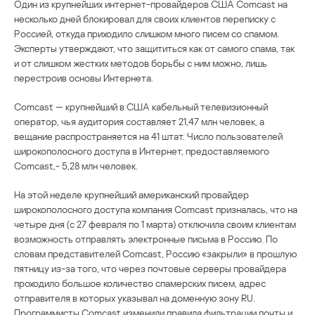
Один из крупнейших интернет-провайдеров США Comcast на
несколько дней блокировал для своих клиентов переписку с
Россией, откуда приходило слишком много писем со спамом.
Эксперты утверждают, что защититься как от самого спама, так
и от слишком жестких методов борьбы с ним можно, лишь
перестроив основы Интернета.
Comcast — крупнейший в США кабельный телевизионный
оператор, чья аудитория составляет 21,47 млн человек, а
вещание распространяется на 41 штат. Число пользователей
широкополосного доступа в Интернет, предоставляемого
Comcast,- 5,28 млн человек.
На этой неделе крупнейший американский провайдер
широкополосного доступа компания Comcast призналась, что на
четыре дня (с 27 февраля по 1 марта) отключила своим клиентам
возможность отправлять электронные письма в Россию. По
словам представителей Comcast, Россию «закрыли» в прошлую
пятницу из-за того, что через почтовые серверы провайдера
проходило большое количество спамерских писем, адрес
отправителя в которых указывал на доменную зону RU.
Программисты Comcast изменили правила фильтрации почты и,