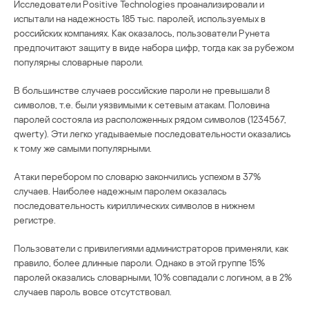
Исследователи Positive Technologies проанализировали и
испытали на надежность 185 тыс. паролей, используемых в
российских компаниях. Как оказалось, пользователи Рунета
предпочитают защиту в виде набора цифр, тогда как за рубежом
популярны словарные пароли.
В большинстве случаев российские пароли не превышали 8
символов, т.е. были уязвимыми к сетевым атакам. Половина
паролей состояла из расположенных рядом символов (1234567,
qwerty). Эти легко угадываемые последовательности оказались
к тому же самыми популярными.
Атаки перебором по словарю закончились успехом в 37%
случаев. Наиболее надежным паролем оказалась
последовательность кириллических символов в нижнем
регистре.
Пользователи с привилегиями администраторов применяли, как
правило, более длинные пароли. Однако в этой группе 15%
паролей оказались словарными, 10% совпадали с логином, а в 2%
случаев пароль вовсе отсутствовал.