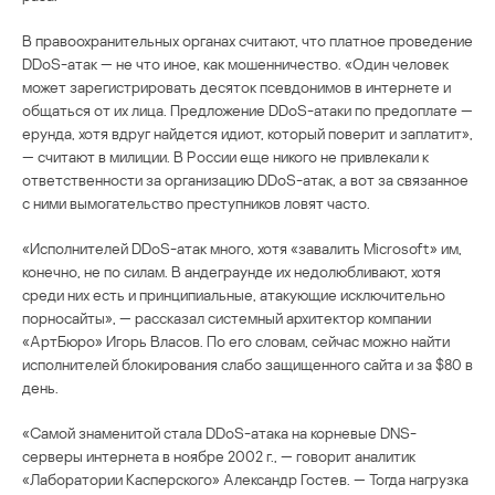
В правоохранительных органах считают, что платное проведение
DDoS-атак — не что иное, как мошенничество. «Один человек
может зарегистрировать десяток псевдонимов в интернете и
общаться от их лица. Предложение DDoS-атаки по предоплате —
ерунда, хотя вдруг найдется идиот, который поверит и заплатит»,
— считают в милиции. В России еще никого не привлекали к
ответственности за организацию DDoS-атак, а вот за связанное
с ними вымогательство преступников ловят часто.
«Исполнителей DDoS-атак много, хотя «завалить Microsoft» им,
конечно, не по силам. В андеграунде их недолюбливают, хотя
среди них есть и принципиальные, атакующие исключительно
порносайты», — рассказал системный архитектор компании
«АртБюро» Игорь Власов. По его словам, сейчас можно найти
исполнителей блокирования слабо защищенного сайта и за $80 в
день.
«Самой знаменитой стала DDoS-атака на корневые DNS-
серверы интернета в ноябре 2002 г., — говорит аналитик
«Лаборатории Касперского» Александр Гостев. — Тогда нагрузка