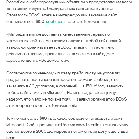
Российские киберпреступники объявили о предоставлении всем
желающим услуги по блокированию сайтов конкурентов.
Стоимость DDoS-атаки на интересующий заказчика сайт
оценивается в $150,
сообщает
газета «Ведомости».
«Мы рады вам предоставить качественный сервис по
устранению сайтов, мы можем положить любой сайт нашей
атакой, которая называется DDoS-атака», — гласит текст
рекламного письма, пришедшего на электронный адрес
корреспондента «Ведомостей».
Согласно приложенному к письму прайс-листу, на условиях
предоплаты шестичасовой простой веб-сайта обойдется
заказчику в 60 долларов, а суточный — в 150. «Могу завалить
любые сайты, могу и Microsoft. Но мне тогда так задницу
надерут, что мало не покажется», — заявил организатор DDoS-
атак корреспонденту «Ведомостей».
Тем не менее, за $80 тыс. хакер согласился атаковать и сайт
Microsoft. Сайт президента России www.kremlin.ru он поначалу
оценил всего в 2000 долларов, а потом снизил цену еще в два
раза.