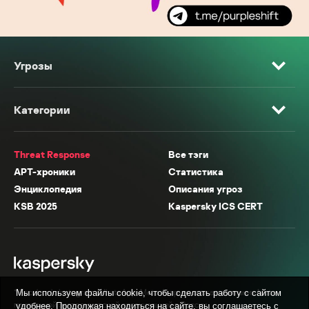
Угрозы
Категории
Threat Response
Все тэги
APT-хроники
Статистика
Энциклопедия
Описания угроз
KSB 2025
Kaspersky ICS CERT
* Facebook, Instagram, WhatsApp, Meta AI принадлежат компании Meta,
Мы используем файлы cookie, чтобы сделать работу с сайтом
признанной экстремистской организацией в России.
удобнее. Продолжая находиться на сайте, вы соглашаетесь с