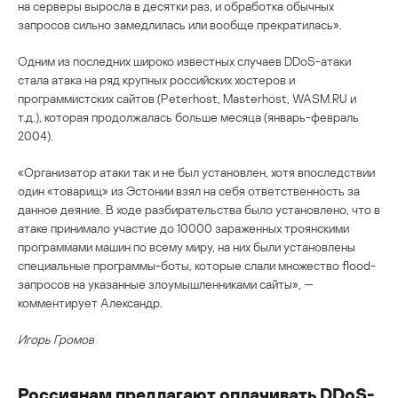
на серверы выросла в десятки раз, и обработка обычных
запросов сильно замедлилась или вообще прекратилась».
Одним из последних широко известных случаев DDoS-атаки
стала атака на ряд крупных российских хостеров и
программистских сайтов (Peterhost, Masterhost, WASM.RU и
т.д.), которая продолжалась больше месяца (январь-февраль
2004).
«Организатор атаки так и не был установлен, хотя впоследствии
один «товарищ» из Эстонии взял на себя ответственность за
данное деяние. В ходе разбирательства было установлено, что в
атаке принимало участие до 10000 зараженных троянскими
программами машин по всему миру, на них были установлены
специальные программы-боты, которые слали множество flood-
запросов на указанные злоумышленниками сайты», —
комментирует Александр.
Игорь Громов
Россиянам предлагают оплачивать DDoS-