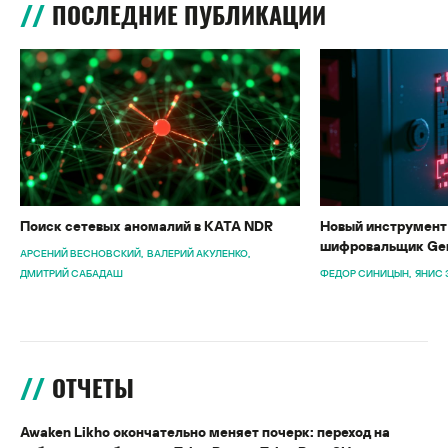
ПОСЛЕДНИЕ ПУБЛИКАЦИИ
Поиск сетевых аномалий в KATA NDR
Новый инструмент 
шифровальщик Gen
АРСЕНИЙ ВЕСНОВСКИЙ
ВАЛЕРИЙ АКУЛЕНКО
ДМИТРИЙ САБАДАШ
ФЕДОР СИНИЦЫН
ЯНИС 
ОТЧЕТЫ
Awaken Likho окончательно меняет почерк: переход на