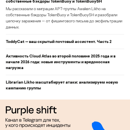
собственные бэкдоры TokenBuoy и TokenBuoySH
Мы рассказали о миграции APT-группы Awaken Likho на
собственные бэкдоры TokenBuoy и TokenBuoySH и разобрали
цепочку заражения — от фишингового письма до эксфильтрации
данных.
ToddyCat — ваш скрытый почтовый ассистент. Часть 2
Активность Cloud Atlas во второй половине 2025 года и в
начале 2026 года: новые инструменты и вредоносная
нагрузка
Librarian Likho масштабирует атаки: анализируем новую
кампанию группы