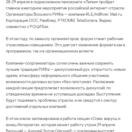
28-29 апреля в подмосковном пансионате «Липки» пройдет
главное ежегодное мероприятие российской интернет-отрасли.
Организаторы Восьмого РИФа — компании RLE/AdRiver, Mail.ru,
Корпорация ОСС, Рамблер, РТКОММ, TeliaSonera, Яндекс
совместно с РОЦИТом.
В этом году, по замыслу организаторов, форум станет рабочим
отраслевым совещанием. Это диктует изменение формата как в
программном, так и в организационном аспекте.
Компании-соорганизаторы сочли очень важным сохранить
лучшие традиции РИФа — дискуссионный дух, открытость новым
идеям, атмосферу неформального общения участников,
возможности деловых встреч «без галстуков». Расписание
каждой секции предполагает возможность дискуссий, по
отведенному времени не уступающих докладам. Выступления
будут поднимать проблемы отрасли, а не сведутся к смотру
достижений отдельных компаний.
В этом ключе запланирована и работа секции «Спам, вирусы и
конец Интернета», которая начнет работу утром 29 апреля.
Ведущий — Андрей Зотов (Verysell), с докладами выступят