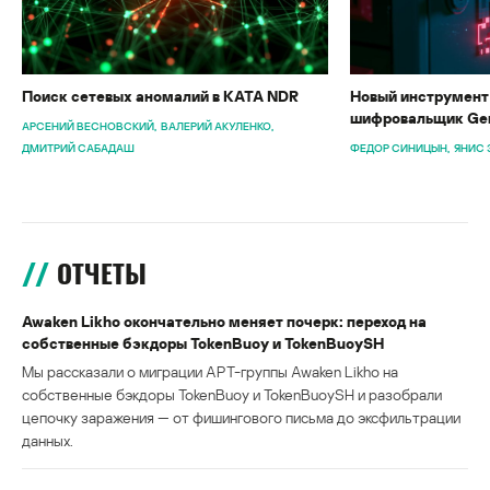
Поиск сетевых аномалий в KATA NDR
Новый инструмент 
шифровальщик Gen
АРСЕНИЙ ВЕСНОВСКИЙ
ВАЛЕРИЙ АКУЛЕНКО
ДМИТРИЙ САБАДАШ
ФЕДОР СИНИЦЫН
ЯНИС 
ОТЧЕТЫ
Awaken Likho окончательно меняет почерк: переход на
собственные бэкдоры TokenBuoy и TokenBuoySH
Мы рассказали о миграции APT-группы Awaken Likho на
собственные бэкдоры TokenBuoy и TokenBuoySH и разобрали
цепочку заражения — от фишингового письма до эксфильтрации
данных.