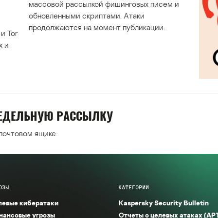
массовой рассылкой фишинговых писем и
обновленными скриптами. Атаки
продолжаются на момент публикации.
и Tor
х и
НЕДЕЛЬНУЮ РАССЫЛКУ
 почтовом ящике
ОЗЫ
КАТЕГОРИИ
левые кибератаки
Kaspersky Security Bulletin
нансовые угрозы
Отчеты о целевых атаках (AP