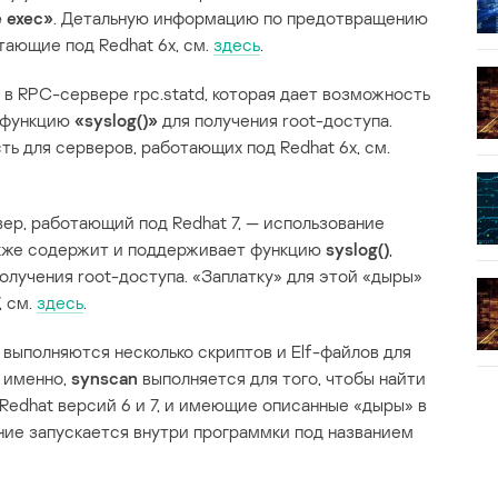
e exec»
. Детальную информацию по предотвращению
тающие под Redhat 6x, см.
здесь
.
 в RPC-сервере rpc.statd, которая дает возможность
е функцию
«syslog()»
для получения root-доступа.
ь для серверов, работающих под Redhat 6x, см.
ер, работающий под Redhat 7, — использование
акже содержит и поддерживает функцию
syslog()
,
олучения root-доступа. «Заплатку» для этой «дыры»
, см.
здесь
.
, выполняются несколько скриптов и Elf-файлов для
 именно,
synscan
выполняется для того, чтобы найти
Redhat версий 6 и 7, и имеющие описанные «дыры» в
ние запускается внутри программки под названием