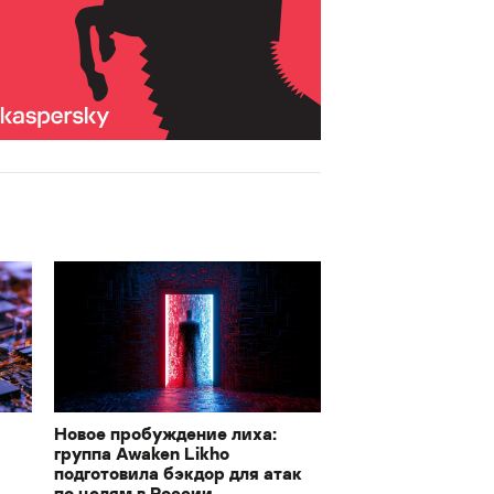
Новое пробуждение лиха:
группа Awaken Likho
подготовила бэкдор для атак
по целям в России