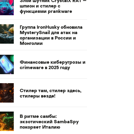
Злой шутник CrystalX RAT —
шпион и стилер с
функциями prankware
Группа IronHusky обновила
MysterySnail для атак на
организации в России и
Монголии
Финансовые киберугрозы и
crimeware в 2025 году
Стилер там, стилер здесь,
стилеры везде!
В ритме самбы:
экзотический SambaSpy
покоряет Италию