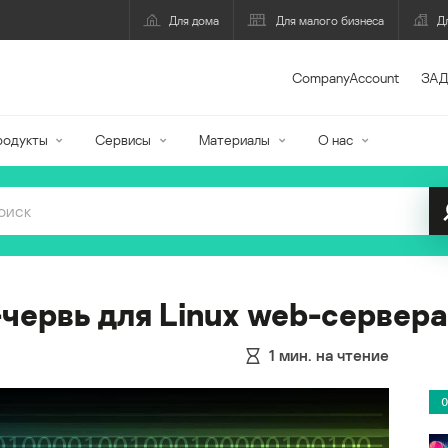
Для дома
Для малого бизнеса
Д
CompanyAccount
ЗАД
родукты
Сервисы
Материалы
О нас
червь для Linux web-сервера
1
мин. на чтение