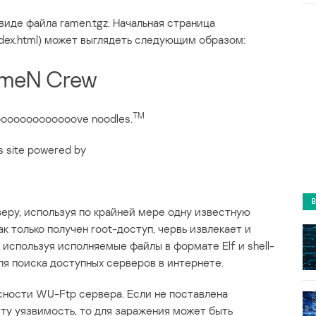
виде файла ramen.tgz. Начальная страница
dex.html) может выглядеть следующим образом:
meN Crew
TM
ooooooooooooove noodles.
s site powered by
веру, используя по крайней мере одну известную
к только получен root-доступ, червь извлекает и
 используя исполняемые файлы в формате Elf и shell-
ля поиска доступных серверов в интернете.
сности WU-Ftp сервера. Если не поставлена
ту уязвимость, то для заражения может быть