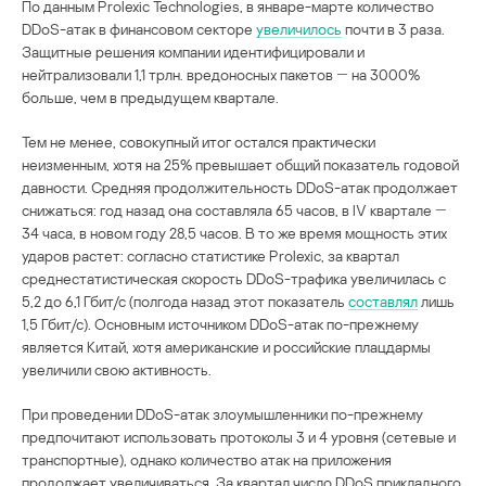
По данным Prolexic Technologies, в январе-марте количество
DDoS-атак в финансовом секторе
увеличилось
почти в 3 раза.
Защитные решения компании идентифицировали и
нейтрализовали 1,1 трлн. вредоносных пакетов ― на 3000%
больше, чем в предыдущем квартале.
Тем не менее, совокупный итог остался практически
неизменным, хотя на 25% превышает общий показатель годовой
давности. Средняя продолжительность DDoS-атак продолжает
снижаться: год назад она составляла 65 часов, в IV квартале ―
34 часа, в новом году 28,5 часов. В то же время мощность этих
ударов растет: согласно статистике Prolexic, за квартал
среднестатистическая скорость DDoS-трафика увеличилась с
5,2 до 6,1 Гбит/с (полгода назад этот показатель
составлял
лишь
1,5 Гбит/с). Основным источником DDoS-атак по-прежнему
является Китай, хотя американские и российские плацдармы
увеличили свою активность.
При проведении DDoS-атак злоумышленники по-прежнему
предпочитают использовать протоколы 3 и 4 уровня (сетевые и
транспортные), однако количество атак на приложения
продолжает увеличиваться. За квартал число DDoS прикладного