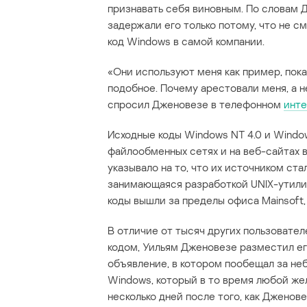
признавать себя виновным. По словам 
задержали его только потому, что не см
код Windows в самой компании.
«Они используют меня как пример, пока
подобное. Почему арестовали меня, а не
спросил Дженовезе в телефонном
инт
Исходные коды Windows NT 4.0 и Wind
файлообменных сетях и на веб-сайтах 
указывало на то, что их источником ста
занимающаяся разработкой UNIX-утили
коды вышли за пределы офиса Mainsoft,
В отличие от тысяч других пользовате
кодом, Уильям Дженовезе разместил его
объявление, в котором пообещал за н
Windows, который в то время любой же
несколько дней после того, как Дженов