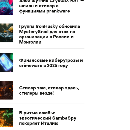
Злой шутник CrystalX RAT —
шпион и стилер с
функциями prankware
Группа IronHusky обновила
MysterySnail для атак на
организации в России и
Монголии
Финансовые киберугрозы и
crimeware в 2025 году
Стилер там, стилер здесь,
стилеры везде!
В ритме самбы:
экзотический SambaSpy
покоряет Италию