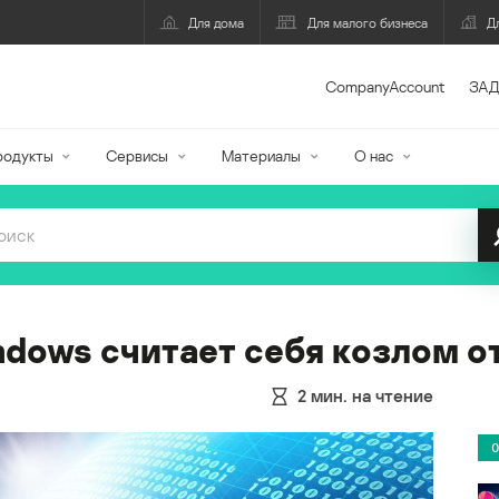
Для дома
Для малого бизнеса
Д
CompanyAccount
ЗАД
родукты
Сервисы
Материалы
О нас
ndows считает себя козлом 
2
мин. на чтение