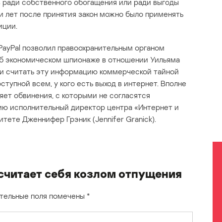
 ради собственного обогащения или ради выгоды
ти лет после принятия закон можно было применять
иции.
PayPal позволил правоохранительным органом
об экономическом шпионаже в отношении Уильяма
ли считать эту информацию коммерческой тайной
оступной всем, у кого есть выход в интернет. Вполне
яет обвинения, с которыми не согласятся
ию исполнительный директор центра «Интернет и
ете Дженнифер Грэник (Jennifer Granick).
считает себя козлом отпущения
тельные поля помечены
*