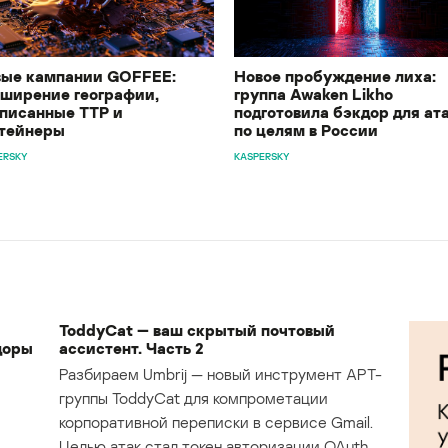
ые кампании GOFFEE:
Новое пробуждение лиха:
ширение географии,
группа Awaken Likho
писанные TTP и
подготовила бэкдор для ат
тейнеры
по целям в России
ERSKY
KASPERSKY
ToddyCat — ваш скрытый почтовый
доры
ассистент. Часть 2
Разбираем Umbrij — новый инструмент APT-
группы ToddyCat для компрометации
корпоративной переписки в сервисе Gmail.
Целью атак стал токен авторизации OAuth,