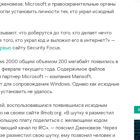
Дженовезе, Microsoft и правоохранительные органы
огли установить личности тех, кто украл исходный
зывают, что доберутся до того, кто делает нечто
 того, кто украл код и выложил его в интернет?» —
ервью
сайту Security Focus.
ows 2000 общим объемом 200 мегабайт появились в
в феврале текущего года. Содержимое файлов
л партнер Microsoft — компания Mainsoft,
т для сопровождения Windows. Однако как исходные
 установить не удалось.
лей, воспользовавшихся появившимся исходным
 на своем сайте illmob.org. «В шутку я разместил
ебольшую плату поделиться с желающими кодом
лающий качал по IRC», — пояснил Дженовезе. Через
езе разместил свою шутку, ему позвонил человек и