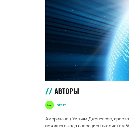
АВТОРЫ
GREAT
Американец Уильям Дженовезе, аресто
исходного кода операционных систем W