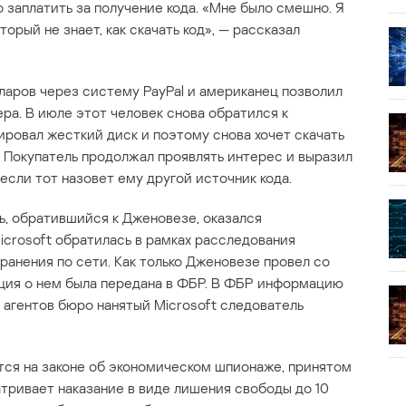
 заплатить за получение кода. «Мне было смешно. Я
торый не знает, как скачать код», — рассказал
ларов через систему PayPal и американец позволил
ера. В июле этот человек снова обратился к
ировал жесткий диск и поэтому снова хочет скачать
». Покупатель продолжал проявлять интерес и выразил
если тот назовет ему другой источник кода.
ь, обратившийся к Дженовезе, оказался
icrosoft обратилась в рамках расследования
ранения по сети. Как только Дженовезе провел со
ция о нем была передана в ФБР. В ФБР информацию
 агентов бюро нанятый Microsoft следователь
ся на законе об экономическом шпионаже, принятом
атривает наказание в виде лишения свободы до 10