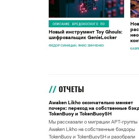
Нов
ОПИСАНИЕ ВРЕДОНОСНОГО ПО
рас
Новый инструмент Toy Ghouls:
нео
шифровальщик GenieLocker
кон
ФЕДОР СИНИЦЫН
ЯНИС ЗИНЧЕНКО
KASP
ОТЧЕТЫ
Awaken Likho окончательно меняет
почерк: переход на собственные бэк
TokenBuoy и TokenBuoySH
Мы рассказали о миграции APT-группы
Awaken Likho на собственные бэкдоры
TokenBuoy и TokenBuoySH и разобрали