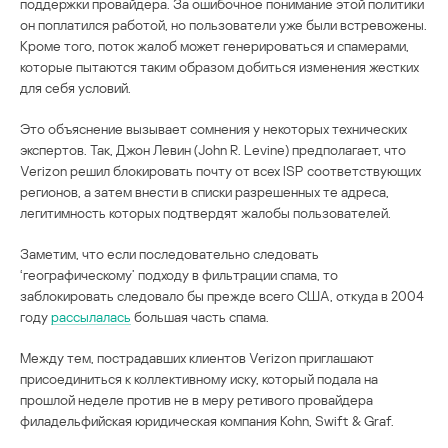
поддержки провайдера. За ошибочное понимание этой политики
он поплатился работой, но пользователи уже были встревожены.
Кроме того, поток жалоб может генерироваться и спамерами,
которые пытаются таким образом добиться изменения жестких
для себя условий.
Это объяснение вызывает сомнения у некоторых технических
экспертов. Так, Джон Левин (John R. Levine) предполагает, что
Verizon решил блокировать почту от всех ISP соответствующих
регионов, а затем внести в списки разрешенных те адреса,
легитимность которых подтвердят жалобы пользователей.
Заметим, что если последовательно следовать
‘географическому’ подходу в фильтрации спама, то
заблокировать следовало бы прежде всего США, откуда в 2004
году
рассылалась
большая часть спама.
Между тем, пострадавших клиентов Verizon приглашают
присоединиться к коллективному иску, который подала на
прошлой неделе против не в меру ретивого провайдера
филадельфийская юридическая компания Kohn, Swift & Graf.