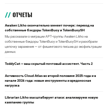
ОТЧЕТЫ
Awaken Likho окончательно меняет почерк: переход на
собственные бэкдоры TokenBuoy и TokenBuoySH
Мы рассказали о миграции APT-группы Awaken Likho на
собственные бэкдоры TokenBuoy и TokenBuoySH и разобрали
цепочку заражения — от фишингового письма до эксфильтрации
данных.
ToddyCat — ваш скрытый почтовый ассистент. Часть 2
Активность Cloud Atlas во второй половине 2025 года и в
начале 2026 года: новые инструменты и вредоносная
нагрузка
Librarian Likho масштабирует атаки: анализируем новую
кампанию группы