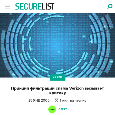
АРХИВ
Принцип фильтрации спама Verizon вызывает
критику
25 ЯНВ 2005
1
мин. на чтение
GREAT