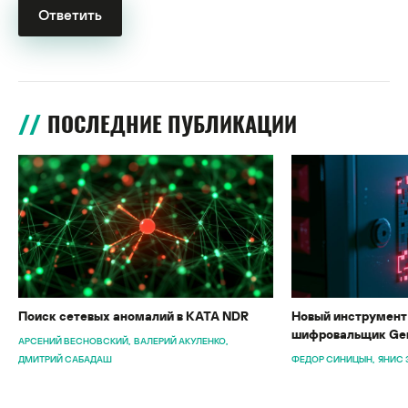
ПОСЛЕДНИЕ ПУБЛИКАЦИИ
Поиск сетевых аномалий в KATA NDR
Новый инструмент 
шифровальщик Gen
АРСЕНИЙ ВЕСНОВСКИЙ
ВАЛЕРИЙ АКУЛЕНКО
ДМИТРИЙ САБАДАШ
ФЕДОР СИНИЦЫН
ЯНИС 