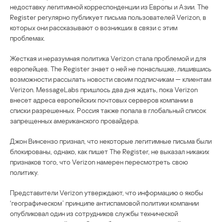
недоставку легитимной корреспонденции из Европы и Азии. The
Register регулярно публикует письма пользователей Verizon, в
которых они рассказывают о возникших в связи с этим
проблемах.
Жесткая и неразумная политика Verizon стала проблемой и для
европейцев. The Register знает о ней не понаслышке, лишившись
возможности рассылать новости своим подписчикам — клиентам
Verizon. MessageLabs пришлось два дня ждать, пока Verizon
внесет адреса европейских почтовых серверов компании в
списки разрешенных. Россия также попала в глобальный список
запрещенных американского провайдера.
Джон Винсензо признал, что некоторые легитимные письма были
блокированы, однако, как пишет The Register, не выказал никаких
признаков того, что Verizon намерен пересмотреть свою
политику.
Представители Verizon утверждают, что информацию о якобы
‘географическом’ принципе антиспамовой политики компании
опубликовал один из сотрудников службы технической