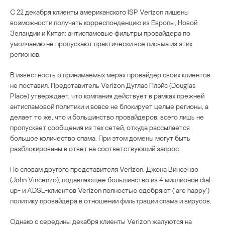
С 22 декабря клиенты американского ISP Verizon лишены
возможности получать корреспонденцию из Европы, Новой
Зеландии и Китая: антиспамовые фильтры провайдера по
умолчанию не пропускают практически все письма из этих
регионов.
В известность о принимаемых мерах провайдер своих клиентов
не поставил. Представитель Verizon Дуглас Плэйс (Douglas
Place) утверждает, что компания действует в рамках прежней
антиспамовой политики и вовсе не блокирует целые регионы, а
делает то же, что и большинство провайдеров: всего лишь не
пропускает сообщения из тех сетей, откуда рассылается
большое количество спама. При этом домены могут быть
разблокированы в ответ на соответствующий запрос.
По словам другого представителя Verizon, Джона Винсензо
(John Vincenzo), подавляющее большинство из 4 миллионов dial-
up- и ADSL-клиентов Verizon полностью одобряют (‘are happy’)
политику провайдера в отношении фильтрации спама и вирусов.
Однако с середины декабря клиенты Verizon жалуются на