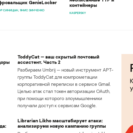
ровальщик GenieLocker
контейнеры
Р СИНИЦЫН
ЯНИС ЗИНЧЕНКО
KASPERSKY
ToddyCat — ваш скрытый почтовый
доры
ассистент. Часть 2
Разбираем Umbrij — новый инструмент APT-
группы ToddyCat для компрометации
корпоративной переписки в сервисе Gmail.
Целью атак стал токен авторизации OAuth,
при помощи которого злоумышленники
получали доступ к сервисам Google.
Librarian Likho масштабирует атаки:
да:
анализируем новую кампанию группы