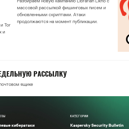
Разбираем новую кампанию Librarian Likho с
массовой рассылкой фишинговых писем и
обновленными скриптами. Атаки
продолжаются на момент публикации.
и Tor
х и
НЕДЕЛЬНУЮ РАССЫЛКУ
 почтовом ящике
ОЗЫ
КАТЕГОРИИ
левые кибератаки
Kaspersky Security Bulletin