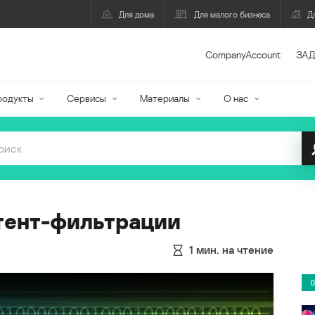
Для дома
Для малого бизнеса
Д
CompanyAccount
ЗАД
родукты
Сервисы
Материалы
О нас
тент-фильтрации
1
мин. на чтение