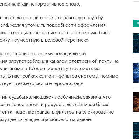
приняла как ненормативное слово.
ь по электронной почте в справочную службу
land, желая уточнить подробности оформления
мил потенциального клиента, что ее письмо было
ику, неуместную в деловой переписке.
преткновения стало имя незадачливой
ния злоупотребления каналом электронной почты на
улиганами в Telecom используется система
ты. В настройках контент-фильтра системы, помимо
ствует также слово «гетеросексуал».
нии судьбы являющаяся лесбиянкой, заявила, что
атит свое время и ресурсы, «вылавливая блох».
тента, надо настраивать фильтры на блокирование
змущается владелица «веселого» имени.