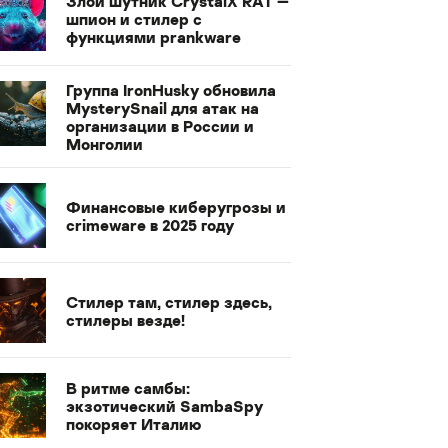
Злой шутник CrystalX RAT —
шпион и стилер с
функциями prankware
Группа IronHusky обновила
MysterySnail для атак на
организации в России и
Монголии
Финансовые киберугрозы и
crimeware в 2025 году
Стилер там, стилер здесь,
стилеры везде!
В ритме самбы:
экзотический SambaSpy
покоряет Италию