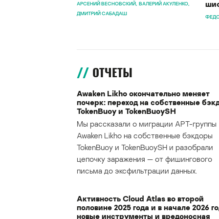
шиф
АРСЕНИЙ ВЕСНОВСКИЙ
ВАЛЕРИЙ АКУЛЕНКО
ДМИТРИЙ САБАДАШ
ФЕДО
ОТЧЕТЫ
Awaken Likho окончательно меняет
почерк: переход на собственные бэк
TokenBuoy и TokenBuoySH
Мы рассказали о миграции APT-группы
Awaken Likho на собственные бэкдоры
TokenBuoy и TokenBuoySH и разобрали
цепочку заражения — от фишингового
письма до эксфильтрации данных.
Активность Cloud Atlas во второй
половине 2025 года и в начале 2026 го
новые инструменты и вредоносная