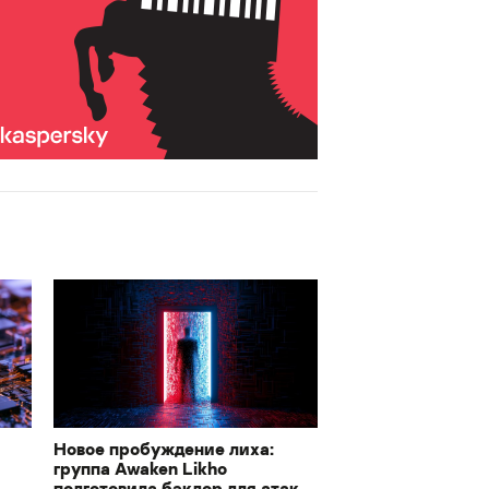
Новое пробуждение лиха:
группа Awaken Likho
подготовила бэкдор для атак