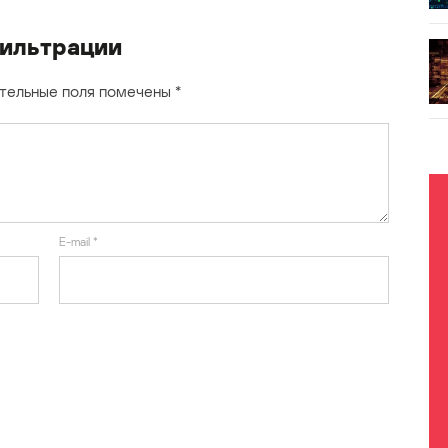
фильтрации
тельные поля помечены
*
E-mail
*