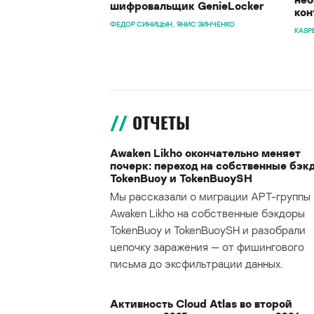
шифровальщик GenieLocker
кон
ФЕДОР СИНИЦЫН
ЯНИС ЗИНЧЕНКО
KASP
ОТЧЕТЫ
Awaken Likho окончательно меняет
почерк: переход на собственные бэк
TokenBuoy и TokenBuoySH
Мы рассказали о миграции APT-группы
Awaken Likho на собственные бэкдоры
TokenBuoy и TokenBuoySH и разобрали
цепочку заражения — от фишингового
письма до эксфильтрации данных.
Активность Cloud Atlas во второй