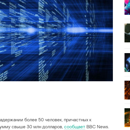
адержании более 50 человек, причастных к
умму свыше 30 млн долларов,
сообщает
BBC News.