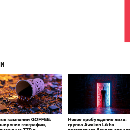
ИИ
ые кампании GOFFEE:
Новое пробуждение лиха:
ширение географии,
группа Awaken Likho
писанные TTP и
подготовила бэкдор для ат