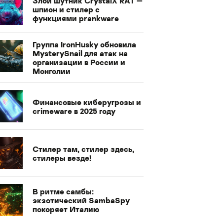
Злой шутник CrystalX RAT —
шпион и стилер с
функциями prankware
Группа IronHusky обновила
MysterySnail для атак на
организации в России и
Монголии
Финансовые киберугрозы и
crimeware в 2025 году
Стилер там, стилер здесь,
стилеры везде!
В ритме самбы:
экзотический SambaSpy
покоряет Италию