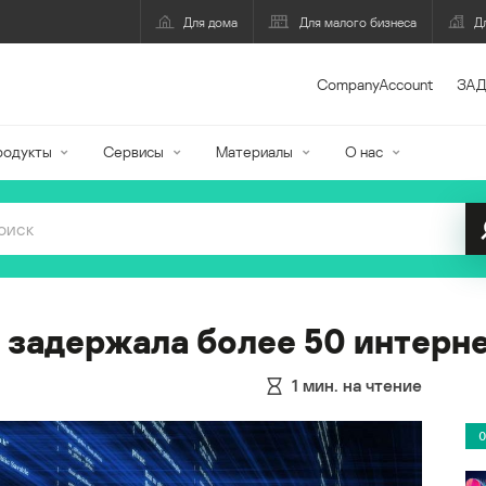
Для дома
Для малого бизнеса
Д
CompanyAccount
ЗАД
родукты
Сервисы
Материалы
О нас
 задержала более 50 интерн
1
мин. на чтение