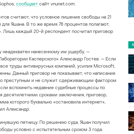
Sophos,
сообщает
сайт vnunet.com.
тов считают, что условное лишение свободы на 21
для Яшана. В то же время 78 процентов полагают,
я». Лишь каждый 20-й респондент посчитал приговор
у неадекватен нанесенному им ущербу, —
аборатории Касперского» Александр Гостев. — Если
все труды антивирусных компаний, усилия Microsoft,
енны. Данный приговор не показывает, что написание
но преступным и не служит сдерживающим фактором
 если вспомнить недавние судебные процессы по
я десятилетними сроками заключения, приговор,
мма которого буквально «остановила интернет»,
ил Александр.
инувшую пятницу. По решению суда, Яшан получил
ободы условно с испытательным сроком 3 года.