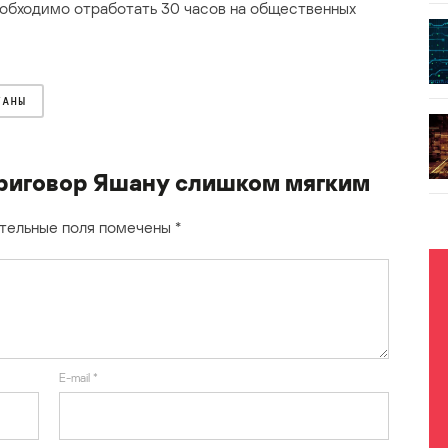
еобходимо отработать 30 часов на общественных
ГАНЫ
риговор Яшану слишком мягким
тельные поля помечены
*
E-mail
*