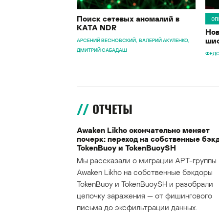
Поиск сетевых аномалий в
ОП
KATA NDR
Нов
шиф
АРСЕНИЙ ВЕСНОВСКИЙ
ВАЛЕРИЙ АКУЛЕНКО
ДМИТРИЙ САБАДАШ
ФЕДО
ОТЧЕТЫ
Awaken Likho окончательно меняет
почерк: переход на собственные бэк
TokenBuoy и TokenBuoySH
Мы рассказали о миграции APT-группы
Awaken Likho на собственные бэкдоры
TokenBuoy и TokenBuoySH и разобрали
цепочку заражения — от фишингового
письма до эксфильтрации данных.