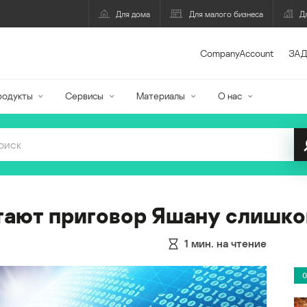
Для дома
Для малого бизнеса
Д
CompanyAccount
ЗАД
родукты
Сервисы
Материалы
О нас
тают приговор Яшану слишк
1
мин. на чтение