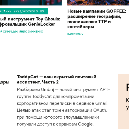
Новые кампании GOFFEE:
ИСАНИЕ ВРЕДОНОСНОГО ПО
расширение географии,
ый инструмент Toy Ghouls:
неописанные TTP и
ровальщик GenieLocker
контейнеры
Р СИНИЦЫН
ЯНИС ЗИНЧЕНКО
KASPERSKY
ToddyCat — ваш скрытый почтовый
доры
ассистент. Часть 2
Разбираем Umbrij — новый инструмент APT-
группы ToddyCat для компрометации
корпоративной переписки в сервисе Gmail.
Целью атак стал токен авторизации OAuth,
при помощи которого злоумышленники
получали доступ к сервисам Google.