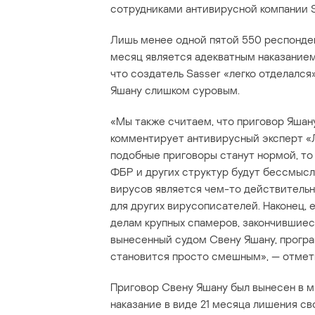
сотрудниками антивирусной компании 
Лишь менее одной пятой 550 респонден
месяц является адекватным наказанием 
что создатель Sasser «легко отделалс
Яшану слишком суровым.
«Мы также считаем, что приговор Яшан
комментирует антивирусный эксперт «Л
подобные приговоры станут нормой, то 
ФБР и других структур будут бессмысл
вирусов является чем-то действитель
для других вирусописателей. Наконец,
делам крупных спамеров, закончившиес
вынесенный судом Свену Яшану, програ
становится просто смешным», — отмет
Приговор Свену Яшану был вынесен в м
наказание в виде 21 месяца лишения св