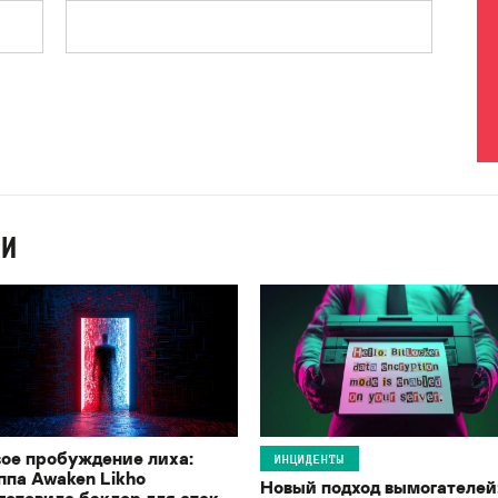
ИИ
ое пробуждение лиха:
ИНЦИДЕНТЫ
ппа Awaken Likho
Новый подход вымогателей
готовила бэкдор для атак