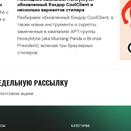
ы
обновленный бэкдор CoolClient и
несколько вариантов стилера
ho с
Разбираем обновленный бэкдор CoolClient, а
м и
также новые инструменты и скрипты,
замеченные в кампаниях APT-группы
HoneyMyte (aka Mustang Panda и Bronze
President), включая три браузерных
стилеров.
НЕДЕЛЬНУЮ РАССЫЛКУ
 почтовом ящике
ОЗЫ
КАТЕГОРИИ