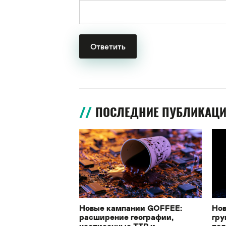
ПОСЛЕДНИЕ ПУБЛИКАЦ
Новые кампании GOFFEE:
Нов
расширение географии,
гру
неописанные TTP и
под