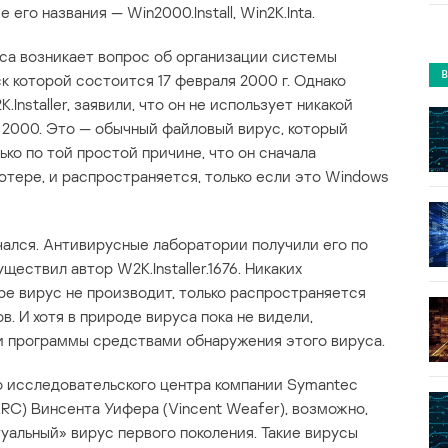
ие его названия — Win2000.Install, Win2K.Inta.
уса возникает вопрос об организации системы
 которой состоится 17 февраля 2000 г. Однако
Installer, заявили, что он не использует никакой
 2000. Это — обычный файловый вирус, который
ко по той простой причине, что он сначала
ютере, и распространяется, только если это Windows
чался. Антивирусные лаборатории получили его по
ществил автор W2K.Installer.1676. Никаких
е вирус не производит, только распространяется
. И хотя в природе вируса пока не видели,
и программы средствами обнаружения этого вируса.
о исследовательского центра компании Symantec
SARC) Винсента Уифера (Vincent Weafer), возможно,
птуальный» вирус первого поколения. Такие вирусы