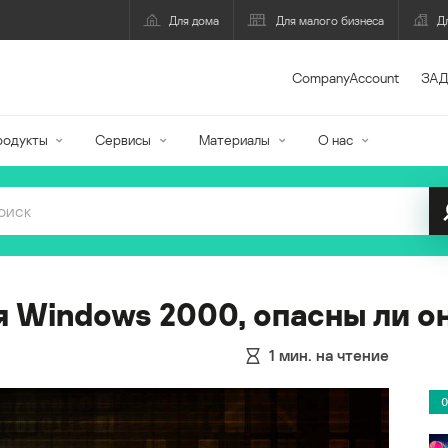
Для дома
Для малого бизнеса
Д
CompanyAccount
ЗАД
родукты
Сервисы
Материалы
О нас
 Windows 2000, опасны ли о
1
мин. на чтение