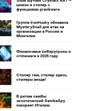
Злой шутник CrystalX RAT —
шпион и стилер с
функциями prankware
Группа IronHusky обновила
MysterySnail для атак на
организации в России и
Монголии
Финансовые киберугрозы и
crimeware в 2025 году
Стилер там, стилер здесь,
стилеры везде!
В ритме самбы:
экзотический SambaSpy
покоряет Италию