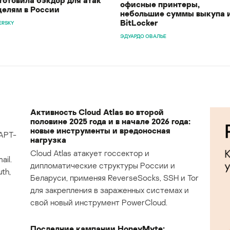
офисные принтеры,
целям в России
небольшие суммы выкупа 
BitLocker
ERSKY
ЭДУАРДО ОВАЛЬЕ
Активность Cloud Atlas во второй
половине 2025 года и в начале 2026 года:
новые инструменты и вредоносная
APT-
нагрузка
Cloud Atlas атакует госсектор и
il.
дипломатические структуры России и
th,
Беларуси, применяя ReverseSocks, SSH и Tor
для закрепления в зараженных системах и
свой новый инструмент PowerCloud.
Последние кампании HoneyMyte: