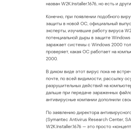
назван W2K.Installer.1676, но есть и друг
Конечно, при появлении подобного вир
защиты в новой ОС, официальный выпуск
эксперты, изучившие работу вируса W2K.
потенциальной дыры в защите Windows
заражает системы с Windows 2000 толь
проверяет, какая ОС работает на компь
2000.
В диком виде этот вирус пока не встре
почте, по всей видимости, рассылку осу
разрушительных действий на компьютер
дальше при передаче зараженных файлов
антивирусные компании дополнили сво
По заявлению директора антивирусног
(Symantec Antivirus Research Center, 
W2K.Installer.1676 — это просто «конце