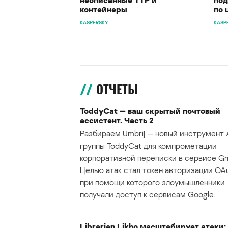
контейнеры
по 
KASPERSKY
KASP
ОТЧЕТЫ
ToddyCat — ваш скрытый почтовый
ассистент. Часть 2
Разбираем Umbrij — новый инструмент 
группы ToddyCat для компрометации
корпоративной переписки в сервисе Gma
Целью атак стал токен авторизации OAu
при помощи которого злоумышленники
получали доступ к сервисам Google.
Librarian Likho масштабирует атаки: