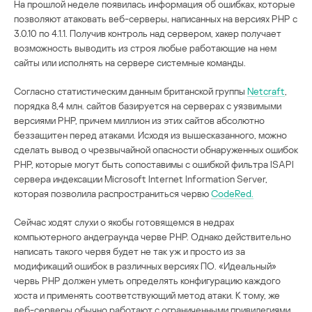
На прошлой неделе появилась информация об ошибках, которые
позволяют атаковать веб-серверы, написанных на версиях PHP с
3.0.10 по 4.1.1. Получив контроль над сервером, хакер получает
возможность выводить из строя любые работающие на нем
сайты или исполнять на сервере системные команды.
Согласно статистическим данным британской группы
Netcraft
,
порядка 8,4 млн. сайтов базируется на серверах с уязвимыми
версиями PHP, причем миллион из этих сайтов абсолютно
беззащитен перед атаками. Исходя из вышесказанного, можно
сделать вывод о чрезвычайной опасности обнаруженных ошибок
PHP, которые могут быть сопоставимы с ошибкой фильтра ISAPI
сервера индексации Microsoft Internet Information Server,
которая позволила распространиться червю
CodeRed.
Сейчас ходят слухи о якобы готовящемся в недрах
компьютерного андеграунда черве PHP. Однако действительно
написать такого червя будет не так уж и просто из за
модификаций ошибок в различных версиях ПО. «Идеальный»
червь PHP должен уметь определять конфигурацию каждого
хоста и применять соответствующий метод атаки. К тому, же
веб-серверы обычно работают с ограниченными привилегиями