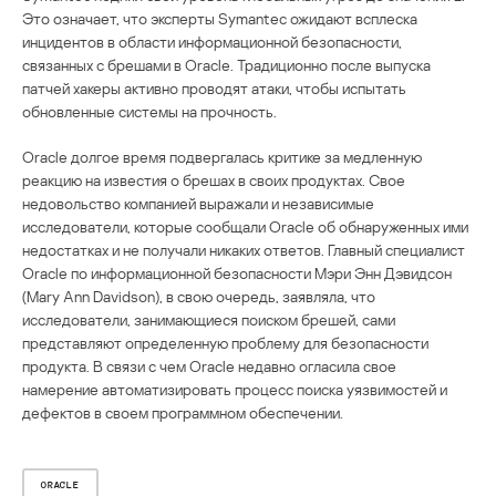
Это означает, что эксперты Symantec ожидают всплеска
инцидентов в области информационной безопасности,
связанных с брешами в Oracle. Традиционно после выпуска
патчей хакеры активно проводят атаки, чтобы испытать
обновленные системы на прочность.
Oracle долгое время подвергалась критике за медленную
реакцию на известия о брешах в своих продуктах. Свое
недовольство компанией выражали и независимые
исследователи, которые сообщали Oracle об обнаруженных ими
недостатках и не получали никаких ответов. Главный специалист
Oracle по информационной безопасности Мэри Энн Дэвидсон
(Mary Ann Davidson), в свою очередь, заявляла, что
исследователи, занимающиеся поиском брешей, сами
представляют определенную проблему для безопасности
продукта. В связи с чем Oracle недавно огласила свое
намерение автоматизировать процесс поиска уязвимостей и
дефектов в своем программном обеспечении.
ORACLE