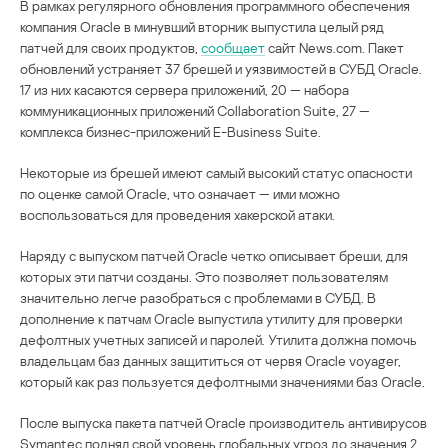
В рамках регулярного обновления программного обеспечения
компания Oracle в минувший вторник выпустила целый ряд
патчей для своих продуктов,
сообщает
сайт News.com. Пакет
обновлений устраняет 37 брешей и уязвимостей в СУБД Oracle.
17 из них касаются сервера приложений, 20 — набора
коммуникационных приложений Collaboration Suite, 27 —
комплекса бизнес-приложений E-Business Suite.
Некоторые из брешей имеют самый высокий статус опасности
по оценке самой Oracle, что означает — ими можно
воспользоваться для проведения хакерской атаки.
Наряду с выпуском патчей Oracle четко описывает бреши, для
которых эти патчи созданы. Это позволяет пользователям
значительно легче разобраться с проблемами в СУБД. В
дополнение к патчам Oracle выпустила утилиту для проверки
дефолтных учетных записей и паролей. Утилита должна помочь
владельцам баз данных защититься от червя Oracle voyager,
который как раз пользуется дефолтными значениями баз Oracle.
После выпуска пакета патчей Oracle производитель антивирусов
Symantec поднял свой уровень глобальных угроз до значения 2.