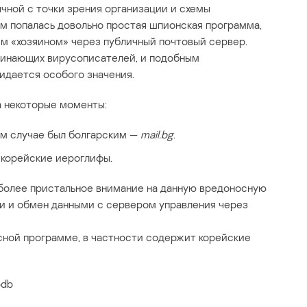
чной с точки зрения организации и схемы
нам попалась довольно простая шпионская программа,
м «хозяином» через публичный почтовый сервер.
ачинающих вирусописателей, и подобным
ридается особого значения.
а некоторые моменты:
ом случае был болгарским —
mail.bg
.
 корейские иероглифы.
 более пристальное внимание на данную вредоносную
и и обмен данными с сервером управления через
сной программе, в частности содержит корейские
pdb