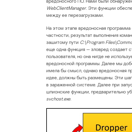
вредоносного ПО. Нами были обнаруж
WebClientManager
. Эти функции обесп
между ее перезагрузками.
На этом этапе вредоносная программа
частности, результат выполнения кома
зашитому пути
C:\Program Files\Common
еще одна функция — зловред создает 
пользователя, но она нигде не использ
вредоносной программы. Далее мы добе
имела бы смысл, однако вредоносная пр
идее, должны быть размещены. Эти шаг
в зараженной системе. Далее при запу
шпионские функции, предварительно у
svchost.exe
.