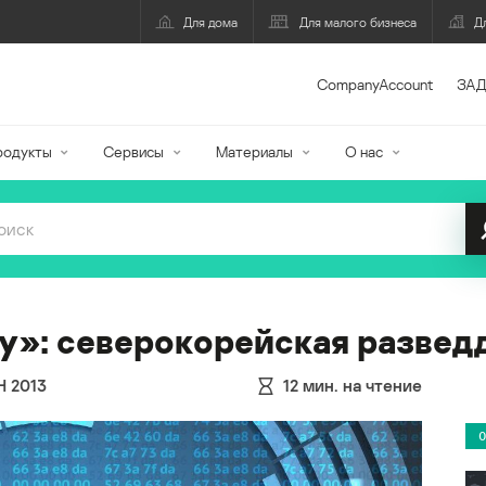
Для дома
Для малого бизнеса
Д
CompanyAccount
ЗАД
родукты
Сервисы
Материалы
О нас
y»: северокорейская развед
Н 2013
12
мин. на чтение