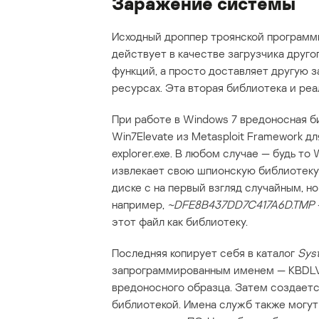
Заражение системы
Исходный дроппер троянской программы
действует в качестве загрузчика друго
функций, а просто доставляет другую 
ресурсах. Эта вторая библиотека и ре
При работе в Windows 7 вредоносная б
Win7Elevate из Metasploit Framework д
explorer.exe. В любом случае — будь т
извлекает свою шпионскую библиотеку 
диске с на первый взгляд случайным, 
например,
~DFE8B437DD7C417A6D.TMP
этот файл как библиотеку.
Последняя копирует себя в каталог
Sys
запрограммированным именем — KBDLV2
вредоносного образца. Затем создаетс
библиотекой. Имена служб также могут