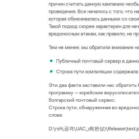
причин считать данную кампанию необы
проведения. Все началось с того, что 
которая обменивалась данными со свои
Такой подход скорее характерен для н
вредоносным атакам, как правило, не п
Тем не менее, мы обратили внимание н
Публичный почтовый сервер в данн
Строка пути компиляции содержала
Эти два факта заставили нас обратить
программу — корейские вирусописател
болгарский почтовый сервис.
Строка пути, обнаруженная во вредоно
слова:
D:\rsh\공격\UAC_dll(완성)\Release\test.