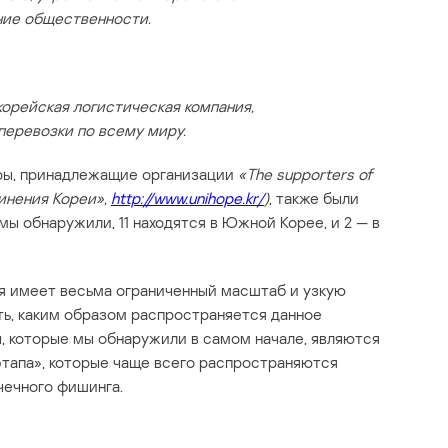
ние общественности.
корейская логистическая компания,
еревозки по всему миру.
еры, принадлежащие организации
«The supporters of
динения Кореи»,
http://www.unihope.kr/
)
, также были
мы обнаружили, 11 находятся в Южной Корее, и 2 — в
ия имеет весьма ограниченный масштаб и узкую
ть, каким образом распространяется данное
, которые мы обнаружили в самом начале, являются
тапа», которые чаще всего распространяются
ечного фишинга.