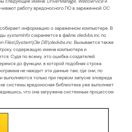
ены следующие имена:
DriverManage
,
WebService
и
ечивают работу вредоносного ПО в зараженной ОС
 собирает информацию о зараженном компьютере. В
нды
systemInfo
сохраняется в файле oledvbs.inc по
 Files\System\Ole DB\oledvbs.inc
. Вызывается также
строку, содержащую имена компьютера и
уется. Судя по всему, это ошибка создателей
ремся до функции, в которой подобная строка
ограмма не находит эти данные там, где они, по
и выполняются только при первом запуске зловреда
ске системы вредоносная библиотека уже выполняет
бедившись, что она загружена системным процессом