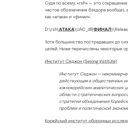
Судя по всему, «rsh» — это сокращение
частое обозначение бэкдора вообще), 
как «атака» и «финал»:
D:\rsh\
АТАКА
\UAC_dll(
ФИНАЛ
)\Relea
Хотя большинство пострадавших до сих 
целей. Ниже перечислены некоторые о
Институт Седжон (Sejong Institute)
Институт Седжон — некоммерчес
действующая в общественных ин
южнокорейских аналитических ц
области стратегических вопрос
стратегии объединения Корейско
проблем и политической эконом
Корейский институт оборонных исследо