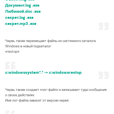
Документ.log .exe
Любимой.doc .exe
секрет.log .exe
секрет.mp3 .exe
Червь также перемещает файлы из системного каталога
Windows в новый подкаталог
«restop»:
c:windowssystem*.* -> c:windowsrestop
Червь также создает «лог-файл» и записывает туда сообщения
о своиз действиях.
Имя лог-файла зависит от версии червя: