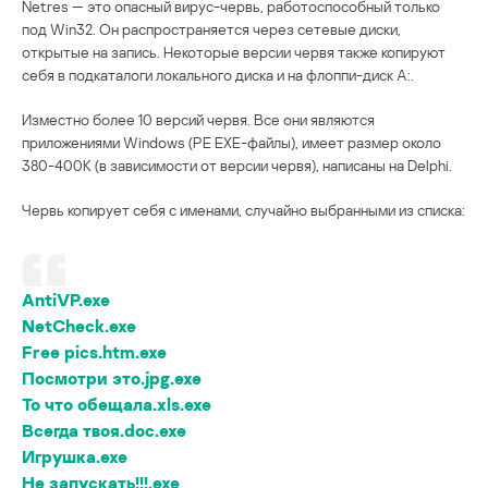
Netres — это опасный вирус-червь, работоспособный только
под Win32. Он распространяется через сетевые диски,
открытые на запись. Некоторые версии червя также копируют
себя в подкаталоги локального диска и на флоппи-диск A:.
Изместно более 10 версий червя. Все они являются
приложениями Windows (PE EXE-файлы), имеет размер около
380-400K (в зависимости от версии червя), написаны на Delphi.
Червь копирует себя с именами, случайно выбранными из списка:
AntiVP.exe
NetCheck.exe
Free pics.htm.exe
Посмотри это.jpg.exe
То что обещала.xls.exe
Всегда твоя.doc.exe
Игрушка.exe
Не запускать!!!.exe