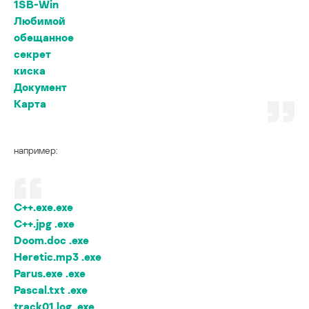
1SB-Win
Любимой
обещанное
секрет
киска
Документ
Карта
например:
C++.exe.exe
C++.jpg .exe
Doom.doc .exe
Heretic.mp3 .exe
Parus.exe .exe
Pascal.txt .exe
track01.log .exe