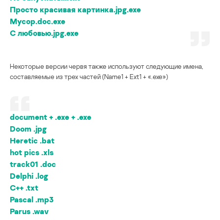
Просто красивая картинка.jpg.exe
Мусор.doc.exe
С любовью.jpg.exe
Некоторые версии червя также используют следующие имена,
составляемые из трех частей (Name1 + Ext1 + «.exe»)
document + .exe + .exe
Doom .jpg
Heretic .bat
hot pics .xls
track01 .doc
Delphi .log
C++ .txt
Pascal .mp3
Parus .wav