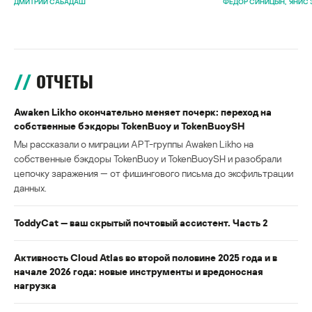
ДМИТРИЙ САБАДАШ
ФЕДОР СИНИЦЫН
ЯНИС 
ОТЧЕТЫ
Awaken Likho окончательно меняет почерк: переход на
собственные бэкдоры TokenBuoy и TokenBuoySH
Мы рассказали о миграции APT-группы Awaken Likho на
собственные бэкдоры TokenBuoy и TokenBuoySH и разобрали
цепочку заражения — от фишингового письма до эксфильтрации
данных.
ToddyCat — ваш скрытый почтовый ассистент. Часть 2
Активность Cloud Atlas во второй половине 2025 года и в
начале 2026 года: новые инструменты и вредоносная
нагрузка