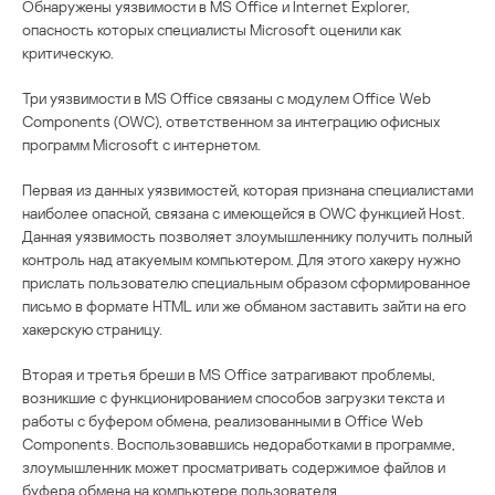
Обнаружены уязвимости в MS Office и Internet Explorer,
опасность которых специалисты Microsoft оценили как
критическую.
Три уязвимости в MS Office связаны с модулем Office Web
Components (OWC), ответственном за интеграцию офисных
программ Microsoft с интернетом.
Первая из данных уязвимостей, которая признана специалистами
наиболее опасной, связана с имеющейся в OWC функцией Host.
Данная уязвимость позволяет злоумышленнику получить полный
контроль над атакуемым компьютером. Для этого хакеру нужно
прислать пользователю специальным образом сформированное
письмо в формате HTML или же обманом заставить зайти на его
хакерскую страницу.
Вторая и третья бреши в MS Office затрагивают проблемы,
возникшие с функционированием способов загрузки текста и
работы с буфером обмена, реализованными в Office Web
Components. Воспользовавшись недоработками в программе,
злоумышленник может просматривать содержимое файлов и
буфера обмена на компьютере пользователя.