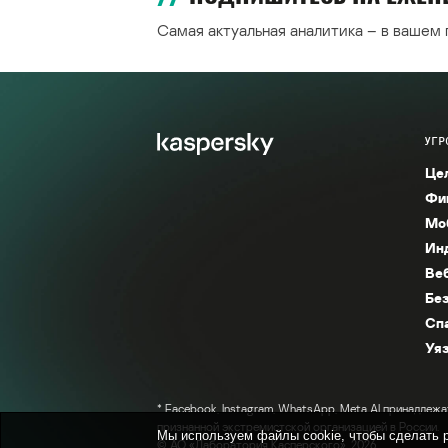
Самая актуальная аналитика – в вашем
УГР
Це
Фи
Мо
Ин
Ве
Без
Сп
Уяз
* Facebook, Instagram, WhatsApp, Meta AI принадлежа
признанной экстремистской организацией в России.
Мы используем файлы cookie, чтобы сделать р
© АО «Лаборатория Касперского», 2026.