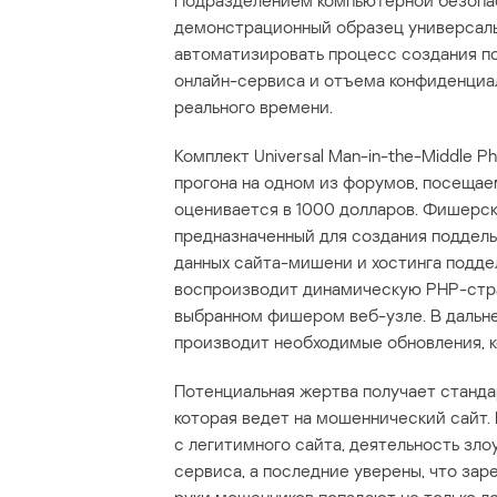
Подразделением компьютерной безопас
демонстрационный образец универсаль
автоматизировать процесс создания п
онлайн-сервиса и отъема конфиденциа
реального времени.
Комплект Universal Man-in-the-Middle P
прогона на одном из форумов, посещае
оценивается в 1000 долларов. Фишерс
предназначенный для создания поддель
данных сайта-мишени и хостинга подде
воспроизводит динамическую РНР-стра
выбранном фишером веб-узле. В дальн
производит необходимые обновления, к
Потенциальная жертва получает станда
которая ведет на мошеннический сайт.
с легитимного сайта, деятельность зл
сервиса, а последние уверены, что зар