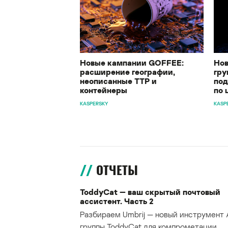
Новые кампании GOFFEE:
Нов
расширение географии,
гру
неописанные TTP и
под
контейнеры
по 
KASPERSKY
KASP
ОТЧЕТЫ
ToddyCat — ваш скрытый почтовый
ассистент. Часть 2
Разбираем Umbrij — новый инструмент 
группы ToddyCat для компрометации