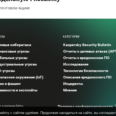
 почтовом ящике
ОЗЫ
КАТЕГОРИИ
левые кибератаки
Kaspersky Security Bulletin
нансовые угрозы
Отчеты о целевых атаках (AP
бильные угрозы
Отчеты о вредоносном ПО
дустриальные угрозы
Исследование
б-угрозы
Технологии безопасности
опасное окружение (IoT)
Описание вредоносного ПО
ам и фишинг
Инциденты
вимости и эксплойты
Мнение
т компании Meta,
Политика конфиденциальности
аботу с сайтом удобнее. Продолжая находиться на сайте, вы соглашает