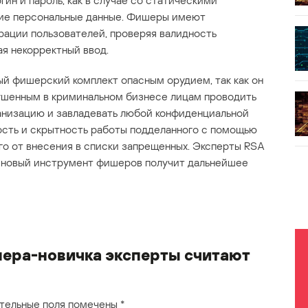
гин и пароль, как в случае со статическими
гие персональные данные. Фишеры имеют
ации пользователей, проверяя валидность
я некорректный ввод.
й фишерский комплект опасным орудием, так как он
ушенным в криминальном бизнесе лицам проводить
анизацию и завладевать любой конфиденциальной
ость и скрытность работы подделанного с помощью
го от внесения в списки запрещенных. Эксперты RSA
а новый инструмент фишеров получит дальнейшее
ера-новичка эксперты считают
тельные поля помечены
*