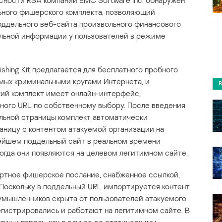
ности RSA компании EMC Software Inc. обнаружен
ного фишерского комплекта, позволяющий
оддельного веб-сайта произвольного финансового
льной информации у пользователей в режиме
hishing Kit предлагается для бесплатного пробного
мых криминальными кругами Интернета, и
кий комплект имеет онлайн-интерфейс,
ного URL по собственному выбору. После введения
льной страницы комплект автоматически
ницу с контентом атакуемой организации на
ейшем поддельный сайт в реальном времени
огда они появляются на целевом легитимном сайте.
ртное фишерское послание, снабженное ссылкой,
 Поскольку в поддельный URL импортируется контент
оумышленников скрыта от пользователей атакуемого
егистрировались и работают на легитимном сайте. В