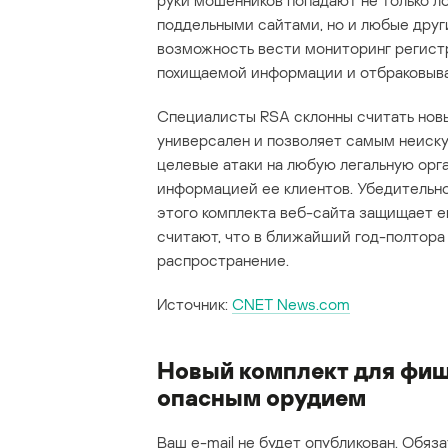
руки мошенников попадают не только ло
поддельными сайтами, но и любые дру
возможность вести мониторинг регистр
похищаемой информации и отбраковыва
Специалисты RSA склонны считать новы
универсален и позволяет самым неиск
целевые атаки на любую легальную орг
информацией ее клиентов. Убедительн
этого комплекта веб-сайта защищает е
считают, что в ближайший год-полтор
распространение.
Источник:
CNET News.com
Новый комплект для фиш
опасным орудием
Ваш e-mail не будет опубликован.
Обяза