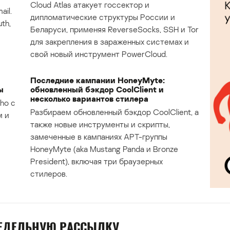
Cloud Atlas атакует госсектор и
il.
дипломатические структуры России и
th,
Беларуси, применяя ReverseSocks, SSH и Tor
для закрепления в зараженных системах и
свой новый инструмент PowerCloud.
Последние кампании HoneyMyte:
ы
обновленный бэкдор CoolClient и
несколько вариантов стилера
ho с
Разбираем обновленный бэкдор CoolClient, а
м и
также новые инструменты и скрипты,
замеченные в кампаниях APT-группы
HoneyMyte (aka Mustang Panda и Bronze
President), включая три браузерных
стилеров.
НЕДЕЛЬНУЮ РАССЫЛКУ