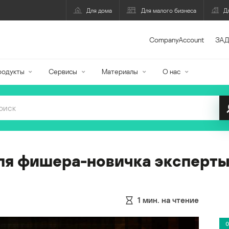
Для дома
Для малого бизнеса
Д
CompanyAccount
ЗАД
родукты
Сервисы
Материалы
О нас
ля фишера-новичка эксперты
1
мин. на чтение