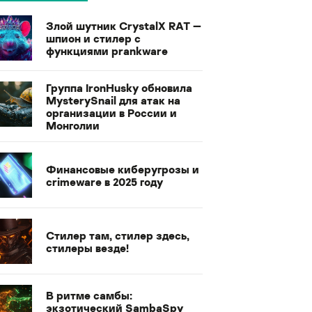
Злой шутник CrystalX RAT —
шпион и стилер с
функциями prankware
Группа IronHusky обновила
MysterySnail для атак на
организации в России и
Монголии
Финансовые киберугрозы и
crimeware в 2025 году
Стилер там, стилер здесь,
стилеры везде!
В ритме самбы:
экзотический SambaSpy