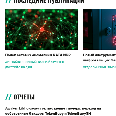
ПОСЛЕДНИЕ ПУБЛИКАЦИИ
Поиск сетевых аномалий в KATA NDR
Новый инструмент 
шифровальщик Gen
АРСЕНИЙ ВЕСНОВСКИЙ
ВАЛЕРИЙ АКУЛЕНКО
ДМИТРИЙ САБАДАШ
ФЕДОР СИНИЦЫН
ЯНИС 
ОТЧЕТЫ
Awaken Likho окончательно меняет почерк: переход на
собственные бэкдоры TokenBuoy и TokenBuoySH