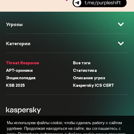
Угрозы
Категории
Threat Response
Все тэги
APT-хроники
Статистика
Энциклопедия
Описания угроз
KSB 2025
Kaspersky ICS CERT
* Facebook, Instagram, WhatsApp, Meta AI принадлежат компании Meta,
Мы используем файлы cookie, чтобы сделать работу с сайтом
признанной экстремистской организацией в России.
удобнее. Продолжая находиться на сайте, вы соглашаетесь с
© АО «Лаборатория Касперского», 2026.