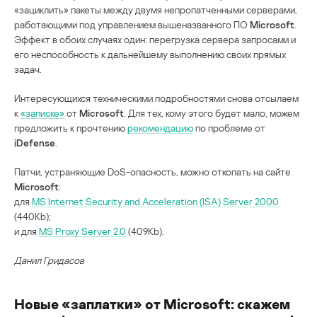
«зациклить» пакеты между двумя непропатченными серверами,
работающими под управлением вышеназванного ПО
Microsoft
.
Эффект в обоих случаях один: перегрузка сервера запросами и
его неспособность к дальнейшему выполнению своих прямых
задач.
Интересующихся техническими подробностями снова отсылаем
к
«записке»
от
Microsoft
. Для тех, кому этого будет мало, можем
предложить к прочтению
рекомендацию
по проблеме от
iDefense
.
Патчи, устраняющие DoS-опасность, можно откопать на сайте
Microsoft
:
для
MS Internet Security and Acceleration (ISA) Server 2000
(440Kb);
и для
MS Proxy Server 2.0
(409Kb).
Данил Гридасов
Новые «заплатки» от Microsoft: скажем