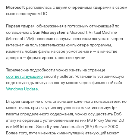
Microsoft
расправилась с двумя очередными «дырами» в своем
ныне вездесущем ПО.
Первая «дыра», обнаруженная в потихоньку отмирающей по
соглашению с
Sun Microsystems
Microsoft Virtual Machine
(Microsoft VM), позволяет злоумышленникам запускать через
интернет на пользовательском компьютере программы,
изменять любые файлы на свое усмотрение и — в качестве
десерта — форматировать жесткие диски.
Технические подробности можно узнать на странице
соответствующего
security bulletin. Установить устраняющую
недетскую «дырочку» заплатку можно через фирменный сайт
Windows Update
.
Вторая «дыра» не столь опасна для конечного пользователя, но
может очень приглянуться вирусописателям: используя ip-
пакеты определенного содержания, можно осуществить DoS-
атаку на серверы с установленными на них MS Proxy Server 2.0
или MS Internet Security and Acceleration (ISA) Server 2000.
Более того, путем нехитрых манипуляций, атакующий может