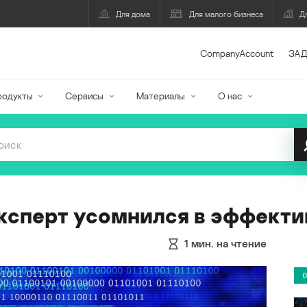
Для дома
Для малого бизнеса
Д
CompanyAccount
ЗАД
родукты
Сервисы
Материалы
О нас
ксперт усомнился в эффекти
1
мин. на чтение