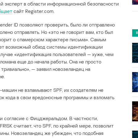
й эксперт в области информационной безопасности
бщает
сайт Register.com.
nder ID позволяют проверить, было ли отправлено
олено отправлять. Но «это не говорит вам, кто был
ворит о спамерском характере письма». Самым
ет возможный обход системы идентификации
случае «идентификация пользователей — хуже, чем
ломана еще до начала работы. Она не просто
 тривиально», — заявил новозеландец на
е.
и-машин не взламывают SPF, их создателям не
рок кода в свои вредоносные программы и взломать
и согласие с Фицджеральдом. В частности,
RISK считает, что SPF, по крайней мере, позволит
ины. Новозеландец же убежден, что подобная