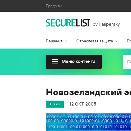
Продукты:
by Kaspersky
Решения
Отраслевая защита
П
Меню контента
Новозеландский э
12 ОКТ 2005
АРХИВ