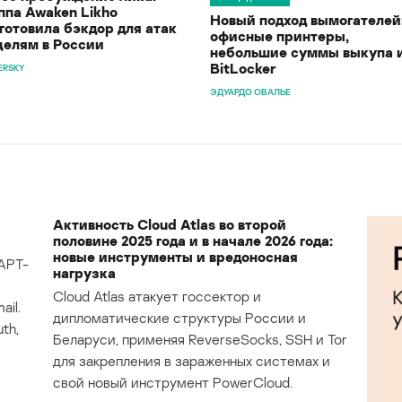
ппа Awaken Likho
Новый подход вымогателей
готовила бэкдор для атак
офисные принтеры,
целям в России
небольшие суммы выкупа 
BitLocker
ERSKY
ЭДУАРДО ОВАЛЬЕ
Активность Cloud Atlas во второй
половине 2025 года и в начале 2026 года:
новые инструменты и вредоносная
APT-
нагрузка
Cloud Atlas атакует госсектор и
il.
дипломатические структуры России и
th,
Беларуси, применяя ReverseSocks, SSH и Tor
для закрепления в зараженных системах и
свой новый инструмент PowerCloud.