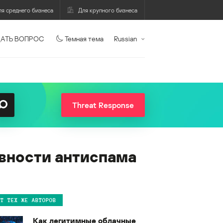
ля среднего бизнеса
Для крупного бизнеса
АТЬ ВОПРОС
Темная тема
Russian
Threat Response
вности антиспама
ОТ ТЕХ ЖЕ АВТОРОВ
Как легитимные облачные