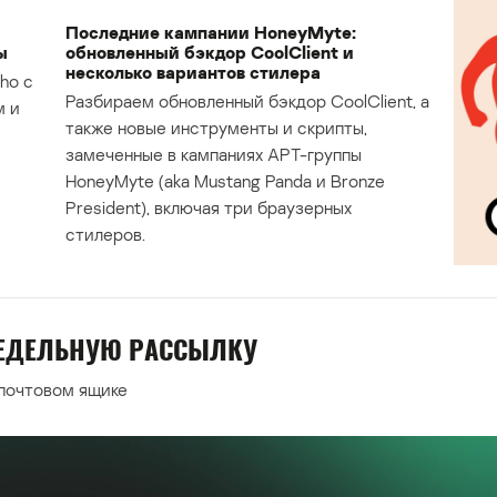
Последние кампании HoneyMyte:
ы
обновленный бэкдор CoolClient и
несколько вариантов стилера
ho с
Разбираем обновленный бэкдор CoolClient, а
м и
также новые инструменты и скрипты,
замеченные в кампаниях APT-группы
HoneyMyte (aka Mustang Panda и Bronze
President), включая три браузерных
стилеров.
НЕДЕЛЬНУЮ РАССЫЛКУ
 почтовом ящике