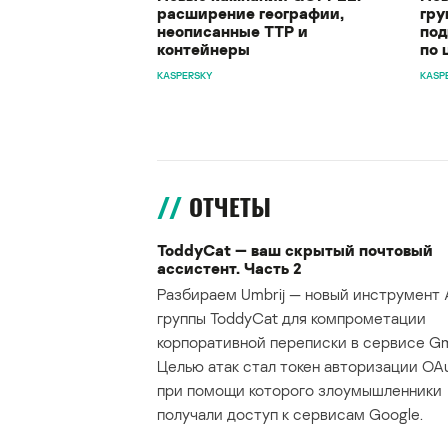
расширение географии,
гру
неописанные TTP и
под
контейнеры
по 
KASPERSKY
KASP
ОТЧЕТЫ
ToddyCat — ваш скрытый почтовый
ассистент. Часть 2
Разбираем Umbrij — новый инструмент 
группы ToddyCat для компрометации
корпоративной переписки в сервисе Gma
Целью атак стал токен авторизации OAu
при помощи которого злоумышленники
получали доступ к сервисам Google.