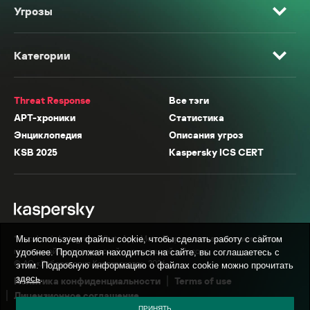
Угрозы
Категории
Threat Response
Все тэги
APT-хроники
Статистика
Энциклопедия
Описания угроз
KSB 2025
Kaspersky ICS CERT
* Facebook, Instagram, WhatsApp, Meta AI принадлежат компании Meta,
Мы используем файлы cookie, чтобы сделать работу с сайтом
признанной экстремистской организацией в России.
удобнее. Продолжая находиться на сайте, вы соглашаетесь с
© АО «Лаборатория Касперского», 2026.
этим. Подробную информацию о файлах cookie можно прочитать
здесь
.
Политика конфиденциальности
Terms of use
Лицензионное соглашение
ПРИНЯТЬ