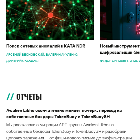
Поиск сетевых аномалий в KATA NDR
Новый инструмент 
шифровальщик Gen
АРСЕНИЙ ВЕСНОВСКИЙ
ВАЛЕРИЙ АКУЛЕНКО
ДМИТРИЙ САБАДАШ
ФЕДОР СИНИЦЫН
ЯНИС 
ОТЧЕТЫ
Awaken Likho окончательно меняет почерк: переход на
собственные бэкдоры TokenBuoy и TokenBuoySH
Мы рассказали о миграции APT-группы Awaken Likho на
собственные бэкдоры TokenBuoy и TokenBuoySH и разобрали
цепочку заражения — от фишингового письма до эксфильтрации