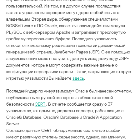
пользовательский. И в том, и в другом случае последствия
захвата управления сервером могут дорого обойтись его
владельцам. Вторая дыра, обнаруженная специалистами
NGSSoftware в ПО Oracle, касается взаимодействия модуля
PL/SQL с веб-сервером Apache и затрагивает пресловутую
проблему переполнения буфера. Последняя уязвимость
относится к механизму реализации технологии динамической
генерации веб-страниц JavaServer Pages (JSP). С ее помощью
злоумышленник может получить доступ к исходному коду JSP-
документов, которые могут содержать важные данные о
конфигурации сервера или пароли. Патчи, закрывающие вторую
и третью уязвимости Вы найдете
здесь
.
Последний удар по «неуязвимому» Oracle был нанесен отчетом,
опубликованным группой экспертов в области сетевой
безопасности
CERT
. В отчете сообщается сразу о 37
уязвимостях, которым подвержены серверы, работающие с
Oracle8i Database, Oracle9i Database и Oracle9i Application
Server.
Согласно данным CERT, обнаруженные системные ошибки
имеют различную степень серьезности, однако, как минимум,