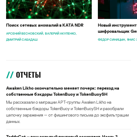
Поиск сетевых аномалий в KATA NDR
Новый инструмент 
шифровальщик Gen
АРСЕНИЙ ВЕСНОВСКИЙ
ВАЛЕРИЙ АКУЛЕНКО
ДМИТРИЙ САБАДАШ
ФЕДОР СИНИЦЫН
ЯНИС 
ОТЧЕТЫ
Awaken Likho окончательно меняет почерк: переход на
собственные бэкдоры TokenBuoy и TokenBuoySH
Мы рассказали о миграции APT-группы Awaken Likho на
собственные бэкдоры TokenBuoy и TokenBuoySH и разобрали
цепочку заражения — от фишингового письма до эксфильтрации
данных.
ToddyCat — ваш скрытый почтовый ассистент. Часть 2