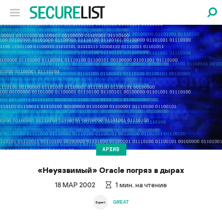
АРХИВ
«Неуязвимый» Oracle погряз в дырах
18 МАР 2002
1
мин. на чтение
GREAT