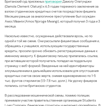
Британский суд присяжных
приговорил
Дамолу Олатунджи
(Damola Clement Olatunji) к 6,5 годам тюремного заключения за
взлом студенческих кредитных счетов посредством фишинга.
Месяцем раньше за аналогичное преступление был осужден
Амос Мванги (Amos Njoroge Mwangi), который получил 3 года и 3
месяца.
Насколько известно, осужденные действовали врозь, но по
одной и той же схеме. Они рассылали фишинговые сообщения и,
обращаясь к учащимся, использующим государственные
кредиты, просили срочно обновить регистрационные данные к
именному аккаунту. К фишинговому письму прилагалась ссылка,
при активации которой получатель попадал на поддельную
страницу с веб-формой. Введенные на ней идентификаторы
злоумышленники в дальнейшем использовали для опустошения
кредитных счетов своих жертв, снимая единовременно по 1-5
тыс. фунтов стерлингов (1,5-7,8 тыс. долл.). На удочку фишеров
попались сотни британских студентов.
В расследовании мошеннической схемы, помимо полиции,
принимали участие правительственная организация Students
Loan Company, банковские структуры и интернет-провайдеры. В