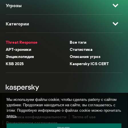
Угрозы
Категории
Threat Response
Все тэги
APT-хроники
Статистика
Энциклопедия
Описания угроз
KSB 2025
Kaspersky ICS CERT
* Facebook, Instagram, WhatsApp, Meta AI принадлежат компании Meta,
Мы используем файлы cookie, чтобы сделать работу с сайтом
признанной экстремистской организацией в России.
удобнее. Продолжая находиться на сайте, вы соглашаетесь с
© АО «Лаборатория Касперского», 2026.
этим. Подробную информацию о файлах cookie можно прочитать
здесь
.
Политика конфиденциальности
Terms of use
Лицензионное соглашение