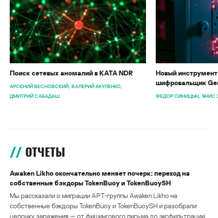
Поиск сетевых аномалий в KATA NDR
Новый инструмент 
шифровальщик Gen
АРСЕНИЙ ВЕСНОВСКИЙ
ВАЛЕРИЙ АКУЛЕНКО
ДМИТРИЙ САБАДАШ
ФЕДОР СИНИЦЫН
ЯНИС 
ОТЧЕТЫ
Awaken Likho окончательно меняет почерк: переход на
собственные бэкдоры TokenBuoy и TokenBuoySH
Мы рассказали о миграции APT-группы Awaken Likho на
собственные бэкдоры TokenBuoy и TokenBuoySH и разобрали
цепочку заражения — от фишингового письма до эксфильтрации