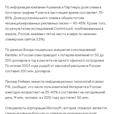
По информации компании Ашманов и Партнеры доля спама в
почтовом трафике Рунета в настоящее время составляет 75-
80%. Доля русскоязычного спама в общем потоке
несанкционированных рекламных писем — 40-45%. Кроме того,
по результатам исследований Commtouch, опубликованным в
апреле, Россия занимает пятое место в мире по наличию
спамерских сайтов (1,5%).
По данным Фонда социальных инициатив и исследований
Rambler, в России спам приводит к потерям компаний от 50 до
200 долларов в год в расчете на одного офисного сотрудника.
По итогам 2003 года ущерб от массовой рассылки в России
составил 200 млн. долларов.
Леонид Рейман, министр информационных технологий и связи
РФ, сообщил, что число пользователей Интернета в России
ежегодно возрастает на 35-40% и составляет на сегодняшний
день 14 млн. человек, а к 2010 году достигнет 50 млн.
Специалисты корпорации Microsoft, которая, пожалуй, является
самым активным борцом со спамом на юридическом поле,