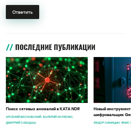
ПОСЛЕДНИЕ ПУБЛИКАЦИИ
Поиск сетевых аномалий в KATA NDR
Новый инструмент 
шифровальщик Gen
АРСЕНИЙ ВЕСНОВСКИЙ
ВАЛЕРИЙ АКУЛЕНКО
ДМИТРИЙ САБАДАШ
ФЕДОР СИНИЦЫН
ЯНИС 