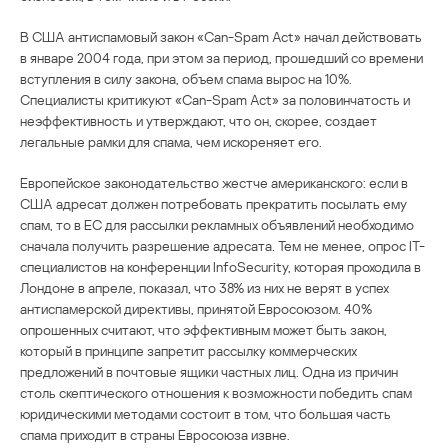
В США антиспамовый закон «Can-Spam Act» начал действовать
в январе 2004 года, при этом за период, прошедший со времени
вступления в силу закона, объем спама вырос на 10%.
Специалисты критикуют «Can-Spam Act» за половинчатость и
неэффективность и утверждают, что он, скорее, создает
легальные рамки для спама, чем искореняет его.
Европейское законодательство жестче американского: если в
США адресат должен потребовать прекратить посылать ему
спам, то в ЕС для рассылки рекламных объявлений необходимо
сначала получить разрешение адресата. Тем не менее, опрос IT-
специалистов на конференции InfoSecurity, которая проходила в
Лондоне в апреле, показал, что 38% из них не верят в успех
антиспамерской директивы, принятой Евросоюзом. 40%
опрошенных считают, что эффективным может быть закон,
который в принципе запретит рассылку коммерческих
предложений в почтовые ящики частных лиц. Одна из причин
столь скептического отношения к возможности победить спам
юридическими методами состоит в том, что большая часть
спама приходит в страны Евросоюза извне.