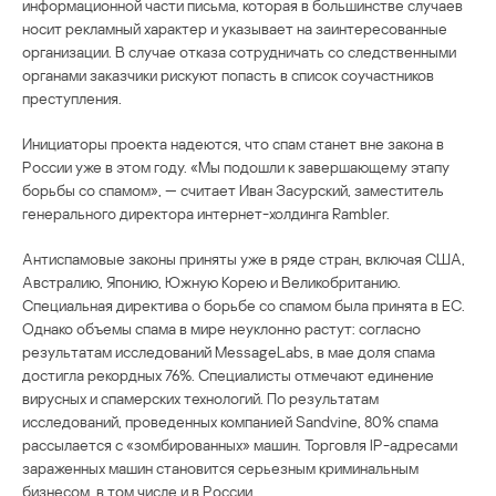
информационной части письма, которая в большинстве случаев
носит рекламный характер и указывает на заинтересованные
организации. В случае отказа сотрудничать со следственными
органами заказчики рискуют попасть в список соучастников
преступления.
Инициаторы проекта надеются, что спам станет вне закона в
России уже в этом году. «Мы подошли к завершающему этапу
борьбы со спамом», — считает Иван Засурский, заместитель
генерального директора интернет-холдинга Rambler.
Антиспамовые законы приняты уже в ряде стран, включая США,
Австралию, Японию, Южную Корею и Великобританию.
Специальная директива о борьбе со спамом была принята в ЕС.
Однако объемы спама в мире неуклонно растут: согласно
результатам исследований MessageLabs, в мае доля спама
достигла рекордных 76%. Специалисты отмечают единение
вирусных и спамерских технологий. По результатам
исследований, проведенных компанией Sandvine, 80% спама
рассылается с «зомбированных» машин. Торговля IP-адресами
зараженных машин становится серьезным криминальным
бизнесом, в том числе и в России.