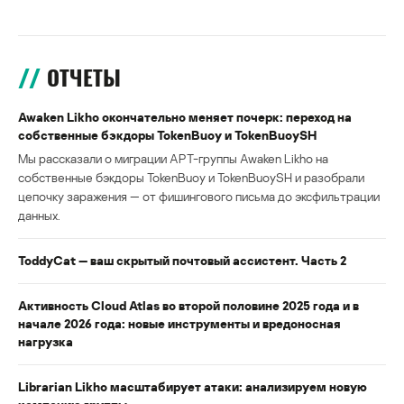
ОТЧЕТЫ
Awaken Likho окончательно меняет почерк: переход на
собственные бэкдоры TokenBuoy и TokenBuoySH
Мы рассказали о миграции APT-группы Awaken Likho на
собственные бэкдоры TokenBuoy и TokenBuoySH и разобрали
цепочку заражения — от фишингового письма до эксфильтрации
данных.
ToddyCat — ваш скрытый почтовый ассистент. Часть 2
Активность Cloud Atlas во второй половине 2025 года и в
начале 2026 года: новые инструменты и вредоносная
нагрузка
Librarian Likho масштабирует атаки: анализируем новую