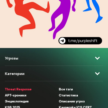
Угрозы
Категории
Threat Response
Все тэги
APT-хроники
Статистика
Энциклопедия
Описания угроз
KSB 2025
Kaspersky ICS CERT