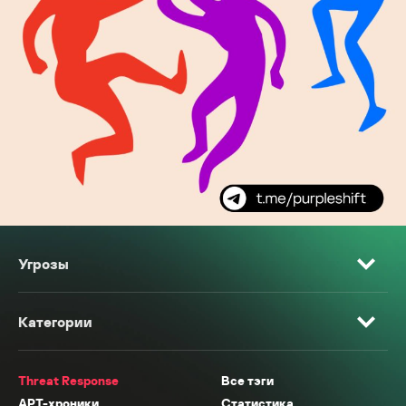
Угрозы
Категории
Threat Response
Все тэги
APT-хроники
Статистика