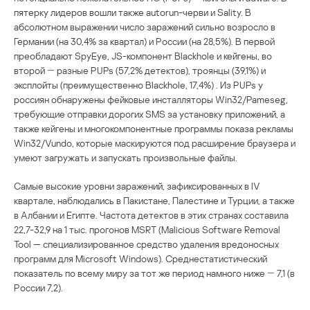
пятерку лидеров вошли также autorun-черви и Sality. В
абсолютном выражении число заражений сильно возросло в
Германии (на 30,4% за квартал) и России (на 28,5%). В первой
преобладают SpyEye, JS-компонент Blackhole и кейгены, во
второй ― разные PUPs (57,2% детектов), троянцы (39,1%) и
эксплойты (преимущественно Blackhole, 17,4%) . Из PUPs у
россиян обнаружены фейковые инсталляторы Win32/Pameseg,
требующие отправки дорогих SMS за установку приложений, а
также кейгены и многокомпонентные программы показа рекламы
Win32/Vundo, которые маскируются под расширение браузера и
умеют загружать и запускать произвольные файлы.
Самые высокие уровни заражений, зафиксированных в IV
квартале, наблюдались в Пакистане, Палестине и Турции, а также
в Албании и Египте. Частота детектов в этих странах составила
22,7-32,9 на 1 тыс. прогонов MSRT (Malicious Software Removal
Tool — специализированное средство удаления вредоносных
программ для Microsoft Windows). Среднестатистический
показатель по всему миру за тот же период намного ниже ― 7,1 (в
России 7,2).