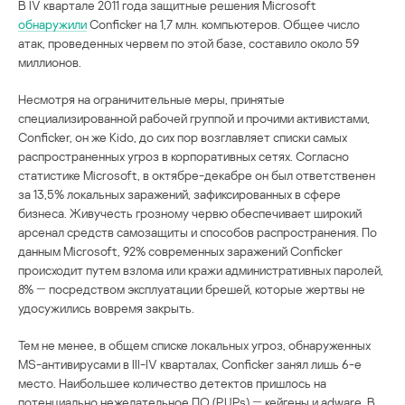
В IV квартале 2011 года защитные решения Microsoft
обнаружили
Conficker на 1,7 млн. компьютеров. Общее число
атак, проведенных червем по этой базе, составило около 59
миллионов.
Несмотря на ограничительные меры, принятые
специализированной рабочей группой и прочими активистами,
Conficker, он же Kido, до сих пор возглавляет списки самых
распространенных угроз в корпоративных сетях. Согласно
статистике Microsoft, в октябре-декабре он был ответственен
за 13,5% локальных заражений, зафиксированных в сфере
бизнеса. Живучесть грозному червю обеспечивает широкий
арсенал средств самозащиты и способов распространения. По
данным Microsoft, 92% современных заражений Conficker
происходит путем взлома или кражи административных паролей,
8% ― посредством эксплуатации брешей, которые жертвы не
удосужились вовремя закрыть.
Тем не менее, в общем списке локальных угроз, обнаруженных
MS-антивирусами в III-IV кварталах, Conficker занял лишь 6-е
место. Наибольшее количество детектов пришлось на
потенциально нежелательное ПО (PUPs) ― кейгены и adware. В