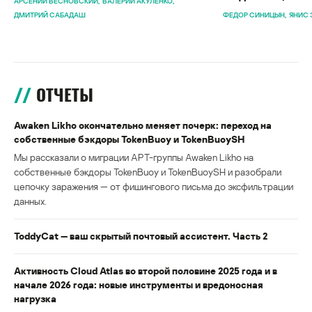
АРСЕНИЙ ВЕСНОВСКИЙ
ВАЛЕРИЙ АКУЛЕНКО
ДМИТРИЙ САБАДАШ
ФЕДОР СИНИЦЫН
ЯНИС 
ОТЧЕТЫ
Awaken Likho окончательно меняет почерк: переход на
собственные бэкдоры TokenBuoy и TokenBuoySH
Мы рассказали о миграции APT-группы Awaken Likho на
собственные бэкдоры TokenBuoy и TokenBuoySH и разобрали
цепочку заражения — от фишингового письма до эксфильтрации
данных.
ToddyCat — ваш скрытый почтовый ассистент. Часть 2
Активность Cloud Atlas во второй половине 2025 года и в
начале 2026 года: новые инструменты и вредоносная
нагрузка