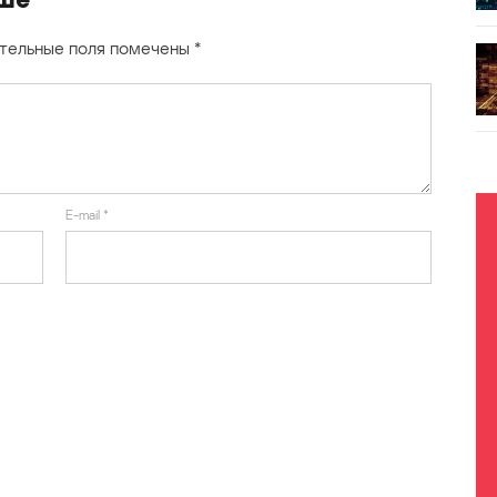
тельные поля помечены
*
E-mail
*