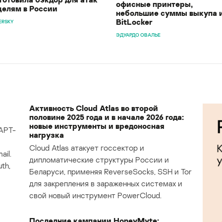
офисные принтеры,
целям в России
небольшие суммы выкупа 
BitLocker
ERSKY
ЭДУАРДО ОВАЛЬЕ
Активность Cloud Atlas во второй
половине 2025 года и в начале 2026 года:
новые инструменты и вредоносная
APT-
нагрузка
Cloud Atlas атакует госсектор и
il.
дипломатические структуры России и
th,
Беларуси, применяя ReverseSocks, SSH и Tor
для закрепления в зараженных системах и
свой новый инструмент PowerCloud.
Последние кампании HoneyMyte: