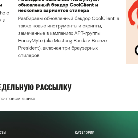
ы
обновленный бэкдор CoolClient и
несколько вариантов стилера
ho с
Разбираем обновленный бэкдор CoolClient, а
м и
также новые инструменты и скрипты,
замеченные в кампаниях APT-группы
HoneyMyte (aka Mustang Panda и Bronze
President), включая три браузерных
стилеров.
НЕДЕЛЬНУЮ РАССЫЛКУ
 почтовом ящике
ОЗЫ
КАТЕГОРИИ