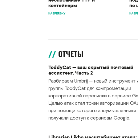
контейнеры
по 
KASPERSKY
KASP
ОТЧЕТЫ
ToddyCat — ваш скрытый почтовый
ассистент. Часть 2
Разбираем Umbrij — новый инструмент 
группы ToddyCat для компрометации
корпоративной переписки в сервисе Gma
Целью атак стал токен авторизации OAu
при помощи которого злоумышленники
получали доступ к сервисам Google.
Librarian Likho масштабирует атаки: