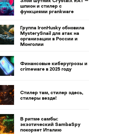
Злой шутник CrystalX RAT —
шпион и стилер с
функциями prankware
Группа IronHusky обновила
MysterySnail для атак на
организации в России и
Монголии
Финансовые киберугрозы и
crimeware в 2025 году
Стилер там, стилер здесь,
стилеры везде!
В ритме самбы:
экзотический SambaSpy
покоряет Италию