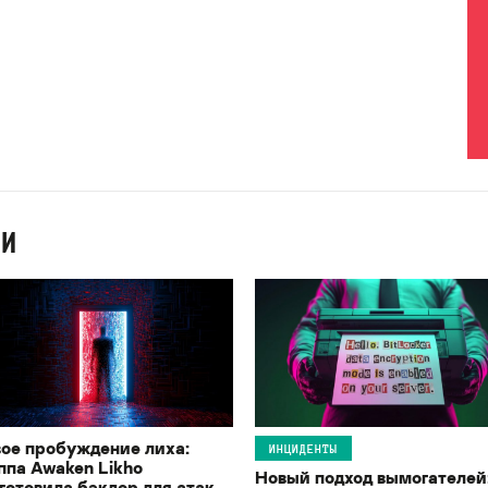
ИИ
ое пробуждение лиха:
ИНЦИДЕНТЫ
ппа Awaken Likho
Новый подход вымогателей
готовила бэкдор для атак