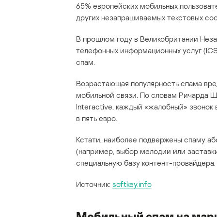
65% европейских мобильных пользовате
других незапрашиваемых текстовых со
В прошлом году в Великобритании Нез
телефонных информационных услуг (ICS
спам.
Возрастающая популярность спама вред
мобильной связи. По словам Ричарда Ш
Interactive, каждый «жалобный» звоно
в пять евро.
Кстати, наиболее подвержены спаму аб
(например, выбор мелодии или заставки
специальную базу контент-провайдера.
Источник:
softkey.info
Мобильный спам на мар