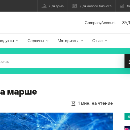
Для дома
Для малого бизнеса
Д
CompanyAccount
ЗАД
родукты
Сервисы
Материалы
О нас
на марше
1
мин. на чтение