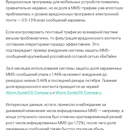
Вредоносные программы для мобильных устройств появились
сравнительно недавно, но их доля в MMS-трафике уже вплотную
приблизилась к уровню вредоносных программ в электронной
почте — 0,5-1,5% всех сообщений заражены.
Если контролировать почтовый трафик во всемирной паутине
весьма проблематично, то фильтрация вредоносного контента
сотовыми операторами гораздо эффективнее. Это
подтверждает пример внедрения системы защиты MMS-
сообщений крупнейшей российской сотовой сетью «БиЛайн».
За 6 месяцев использования системы защиты доля зараженных
MMS-сообщений упала с 1,46% на момент внедрения до
рекордно низких 0,46% в последней декаде октября. Львиная
доля вредоносного контента приходится на червей
Worm.SymbOS.Comwar.a
и
Worm.SymbOS.Comwar.c
.
Интересные данные, кстати, принесло и наблюдение за
динамикой изменения числа инфицированных MMS — например, в
конце отпускного сезона был отмечен кратковременный резкий
рост числа инфицированных MMS (до 1,72%), после чего доля
зараженных сообщений также быстро пошла на убыль.