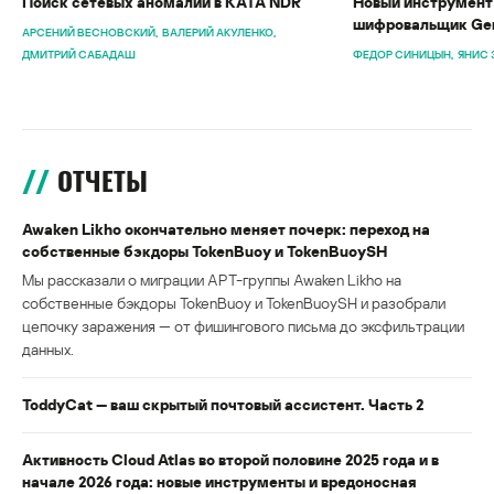
Поиск сетевых аномалий в KATA NDR
Новый инструмент 
шифровальщик Gen
АРСЕНИЙ ВЕСНОВСКИЙ
ВАЛЕРИЙ АКУЛЕНКО
ДМИТРИЙ САБАДАШ
ФЕДОР СИНИЦЫН
ЯНИС 
ОТЧЕТЫ
Awaken Likho окончательно меняет почерк: переход на
собственные бэкдоры TokenBuoy и TokenBuoySH
Мы рассказали о миграции APT-группы Awaken Likho на
собственные бэкдоры TokenBuoy и TokenBuoySH и разобрали
цепочку заражения — от фишингового письма до эксфильтрации
данных.
ToddyCat — ваш скрытый почтовый ассистент. Часть 2
Активность Cloud Atlas во второй половине 2025 года и в
начале 2026 года: новые инструменты и вредоносная