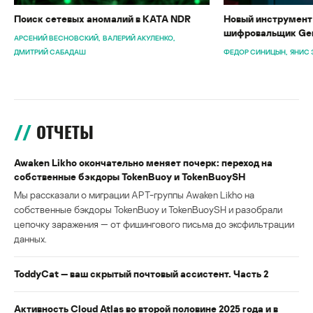
Поиск сетевых аномалий в KATA NDR
Новый инструмент 
шифровальщик Gen
АРСЕНИЙ ВЕСНОВСКИЙ
ВАЛЕРИЙ АКУЛЕНКО
ДМИТРИЙ САБАДАШ
ФЕДОР СИНИЦЫН
ЯНИС 
ОТЧЕТЫ
Awaken Likho окончательно меняет почерк: переход на
собственные бэкдоры TokenBuoy и TokenBuoySH
Мы рассказали о миграции APT-группы Awaken Likho на
собственные бэкдоры TokenBuoy и TokenBuoySH и разобрали
цепочку заражения — от фишингового письма до эксфильтрации
данных.
ToddyCat — ваш скрытый почтовый ассистент. Часть 2
Активность Cloud Atlas во второй половине 2025 года и в