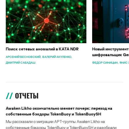
Поиск сетевых аномалий в KATA NDR
Новый инструмент 
шифровальщик Gen
АРСЕНИЙ ВЕСНОВСКИЙ
ВАЛЕРИЙ АКУЛЕНКО
ДМИТРИЙ САБАДАШ
ФЕДОР СИНИЦЫН
ЯНИС 
ОТЧЕТЫ
Awaken Likho окончательно меняет почерк: переход на
собственные бэкдоры TokenBuoy и TokenBuoySH
Мы рассказали о миграции APT-группы Awaken Likho на
собственные бэкдоры TokenBuoy и TokenBuoySH и разобрали