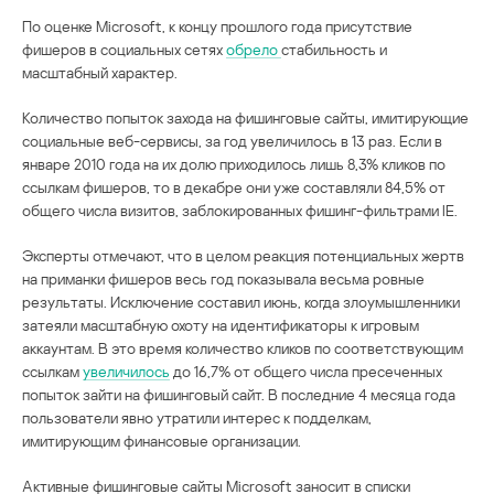
По оценке Microsoft, к концу прошлого года присутствие
фишеров в социальных сетях
обрело
стабильность и
масштабный характер.
Количество попыток захода на фишинговые сайты, имитирующие
социальные веб-сервисы, за год увеличилось в 13 раз. Если в
январе 2010 года на их долю приходилось лишь 8,3% кликов по
ссылкам фишеров, то в декабре они уже составляли 84,5% от
общего числа визитов, заблокированных фишинг-фильтрами IE.
Эксперты отмечают, что в целом реакция потенциальных жертв
на приманки фишеров весь год показывала весьма ровные
результаты. Исключение составил июнь, когда злоумышленники
затеяли масштабную охоту на идентификаторы к игровым
аккаунтам. В это время количество кликов по соответствующим
ссылкам
увеличилось
до 16,7% от общего числа пресеченных
попыток зайти на фишинговый сайт. В последние 4 месяца года
пользователи явно утратили интерес к подделкам,
имитирующим финансовые организации.
Активные фишинговые сайты Microsoft заносит в списки