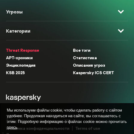
Угрозы
Категории
Threat Response
Все тэги
APT-хроники
Статистика
Энциклопедия
Описания угроз
KSB 2025
Kaspersky ICS CERT
* Facebook, Instagram, WhatsApp, Meta AI принадлежат компании Meta,
Мы используем файлы cookie, чтобы сделать работу с сайтом
признанной экстремистской организацией в России.
удобнее. Продолжая находиться на сайте, вы соглашаетесь с
© АО «Лаборатория Касперского», 2026.
этим. Подробную информацию о файлах cookie можно прочитать
здесь
.
Политика конфиденциальности
Terms of use