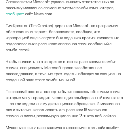
Специалистам Microsoft удалось выявить ответственных за
рассылку миллионов спамовых писем с зомби-компьютеров,
сообщает
сайт News.com.
Тим Крэнтон (Tim Cranton), директор Microsoft по программам
обеспечения интернет-безопасности, сообщил, что
корпорацией еще в августе был подан иск против неизвестных,
подозреваемых в рассылках миллионов спам-сообщений с
зомби-сетей.
Чтобы выяснить, кто конкретно стоит за рассылками «зомби-
спама», специалисты Microsoft провели собственное
расследование, в течение трех недель наблюдая за специально
созданной ради этого зомби-машиной.
По словам Крэнтона, эксперты были поражены объемами спама,
которые могут проходить через один зомбированный компьютер
— за три недели к нему дистанционно обращались 5 миллионов
раз и пытались использовать для рассылки 18 миллионов
спамовых писем, рекламирующих свыше 13 тысяч веб-сайтов.
Мусорную почту, рассылаемую с «экспериментальной» зомби-