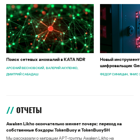
Поиск сетевых аномалий в KATA NDR
Новый инструмент 
шифровальщик Gen
АРСЕНИЙ ВЕСНОВСКИЙ
ВАЛЕРИЙ АКУЛЕНКО
ДМИТРИЙ САБАДАШ
ФЕДОР СИНИЦЫН
ЯНИС 
ОТЧЕТЫ
Awaken Likho окончательно меняет почерк: переход на
собственные бэкдоры TokenBuoy и TokenBuoySH
Мы рассказали о миграции APT-группы Awaken Likho на