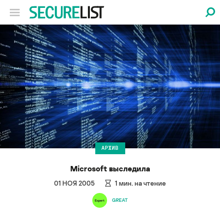
АРХИВ
Microsoft выследила
01 НОЯ 2005
1
мин. на чтение
GREAT