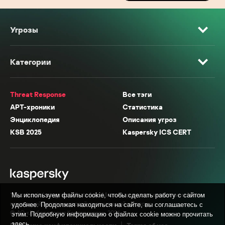
Угрозы
Категории
Threat Response
Все тэги
APT-хроники
Статистика
Энциклопедия
Описания угроз
KSB 2025
Kaspersky ICS CERT
* Facebook, Instagram, WhatsApp, Meta AI принадлежат компании Meta,
Мы используем файлы cookie, чтобы сделать работу с сайтом
признанной экстремистской организацией в России.
удобнее. Продолжая находиться на сайте, вы соглашаетесь с
© АО «Лаборатория Касперского», 2026.
этим. Подробную информацию о файлах cookie можно прочитать
здесь
.