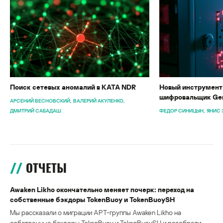
Поиск сетевых аномалий в KATA NDR
Новый инструмент 
шифровальщик Gen
АРСЕНИЙ ВЕСНОВСКИЙ
ВАЛЕРИЙ АКУЛЕНКО
ДМИТРИЙ САБАДАШ
ФЕДОР СИНИЦЫН
ЯНИС 
ОТЧЕТЫ
Awaken Likho окончательно меняет почерк: переход на
собственные бэкдоры TokenBuoy и TokenBuoySH
Мы рассказали о миграции APT-группы Awaken Likho на
собственные бэкдоры TokenBuoy и TokenBuoySH и разобрали