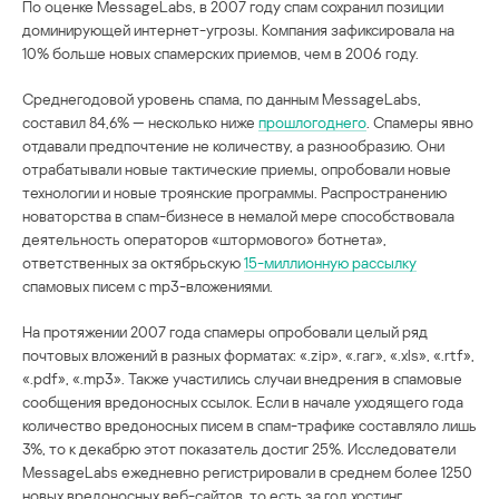
По оценке MessageLabs, в 2007 году спам сохранил позиции
доминирующей интернет-угрозы. Компания зафиксировала на
10% больше новых спамерских приемов, чем в 2006 году.
Среднегодовой уровень спама, по данным MessageLabs,
составил 84,6% — несколько ниже
прошлогоднего
. Спамеры явно
отдавали предпочтение не количеству, а разнообразию. Они
отрабатывали новые тактические приемы, опробовали новые
технологии и новые троянские программы. Распространению
новаторства в спам-бизнесе в немалой мере способствовала
деятельность операторов «штормового» ботнета»,
ответственных за октябрьскую
15-миллионную рассылку
спамовых писем с mp3-вложениями.
На протяжении 2007 года спамеры опробовали целый ряд
почтовых вложений в разных форматах: «.zip», «.rar», «.xls», «.rtf»,
«.pdf», «.mp3». Также участились случаи внедрения в спамовые
сообщения вредоносных ссылок. Если в начале уходящего года
количество вредоносных писем в спам-трафике составляло лишь
3%, то к декабрю этот показатель достиг 25%. Исследователи
MessageLabs ежедневно регистрировали в среднем более 1250
новых вредоносных веб-сайтов, то есть за год хостинг