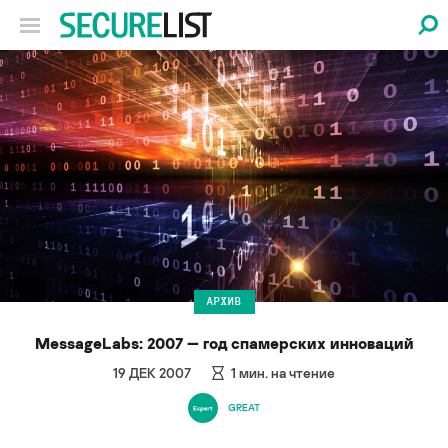
АРХИВ
MessageLabs: 2007 — год спамерских инноваций
19 ДЕК 2007
1
мин. на чтение
GREAT