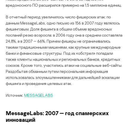
вредоносного ПО расширился примерно на 1,5 миллиона единиц.
В отчетный период увеличилось число фишерских атак: по
данным MessageLabs, одно письмо из 156 в 2007 году являлось
фишинговым. Доля фишинга в общем объеме вредоносных
посланий резко возросла: в 2006 году она в среднем составляла
24,8%, а в 2007 — 66%. Причем фишеры не ограничивались
такими традиционными мишенями, как крупные международные
банки и финансовые структуры. Под их «обстрел» попадали
также клиенты национальных и региональных банков, кредитных
союзов. Кроме того, участились атаки на социальные веб-сайты.
Раздобытая обманным путем персональная информация
использовалась злоумышленниками для дальнейшей эскалации
фишинга и проведения целевых атак.
Источник:
MESSAGELABS
MessageLabs: 2007 — год спамерских
инноваций