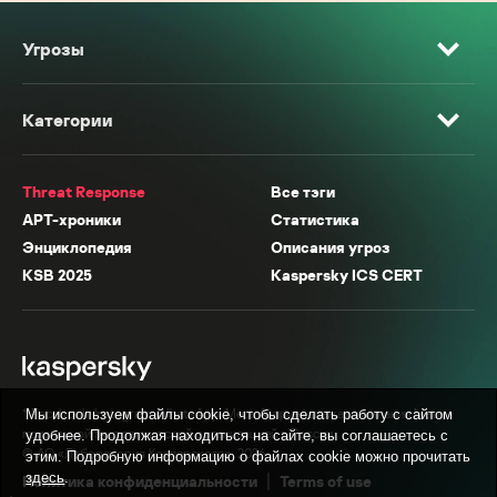
Угрозы
Категории
Threat Response
Все тэги
APT-хроники
Статистика
Энциклопедия
Описания угроз
KSB 2025
Kaspersky ICS CERT
* Facebook, Instagram, WhatsApp, Meta AI принадлежат компании Meta,
Мы используем файлы cookie, чтобы сделать работу с сайтом
признанной экстремистской организацией в России.
удобнее. Продолжая находиться на сайте, вы соглашаетесь с
© АО «Лаборатория Касперского», 2026.
этим. Подробную информацию о файлах cookie можно прочитать
здесь
.
Политика конфиденциальности
Terms of use