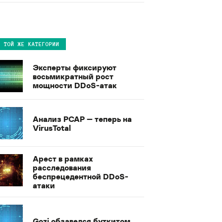
В ТОЙ ЖЕ КАТЕГОРИИ
Эксперты фиксируют
восьмикратный рост
мощности DDoS-атак
Анализ PCAP — теперь на
VirusTotal
Арест в рамках
расследования
беспрецедентной DDoS-
атаки
Gozi обзавелся буткитом