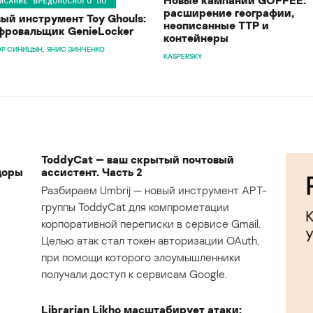
ИСАНИЕ ВРЕДОНОСНОГО ПО
расширение географии,
ый инструмент Toy Ghouls:
неописанные TTP и
ровальщик GenieLocker
контейнеры
Р СИНИЦЫН
ЯНИС ЗИНЧЕНКО
KASPERSKY
ToddyCat — ваш скрытый почтовый
доры
ассистент. Часть 2
Разбираем Umbrij — новый инструмент APT-
группы ToddyCat для компрометации
корпоративной переписки в сервисе Gmail.
Целью атак стал токен авторизации OAuth,
при помощи которого злоумышленники
получали доступ к сервисам Google.
Librarian Likho масштабирует атаки: