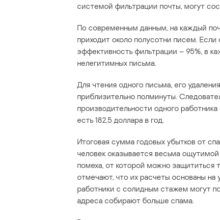
системой фильтрации почты, могут сост
По современным данным, на каждый по
приходит около полусотни писем. Если
эффективность фильтрации – 95%, в ка
нелегитимных письма.
Для чтения одного письма, его удалени
приблизительно полминуты. Следовател
производительности одного работника о
есть 182,5 доллара в год.
Итоговая сумма годовых убытков от сп
человек оказывается весьма ощутимой 
помеха, от которой можно защититься
отмечают, что их расчеты основаны на 
работники с солидным стажем могут пол
адреса собирают больше спама.