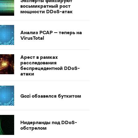
Эксперты фиксируют
восьмикратный рост
мощности DDoS-атак
Анализ PCAP — теперь на
VirusTotal
Арест в рамках
расследования
беспрецедентной DDoS-
атаки
Gozi обзавелся буткитом
Нидерланды под DDoS-
обстрелом