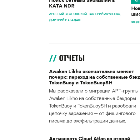
ОП
KATA NDR
Нов
шиф
АРСЕНИЙ ВЕСНОВСКИЙ
ВАЛЕРИЙ АКУЛЕНКО
ДМИТРИЙ САБАДАШ
ФЕДО
ОТЧЕТЫ
Awaken Likho окончательно меняет
почерк: переход на собственные бэк
TokenBuoy и TokenBuoySH
Мы рассказали о миграции APT-группы
Awaken Likho на собственные бэкдоры
TokenBuoy и TokenBuoySH и разобрали
цепочку заражения — от фишингового
письма до эксфильтрации данных.
Активность Cloud Atlas во второй