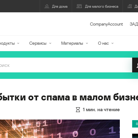
Для дома
Для малого бизнеса
Д
CompanyAccount
ЗАД
родукты
Сервисы
Материалы
О нас
ытки от спама в малом бизн
1
мин. на чтение