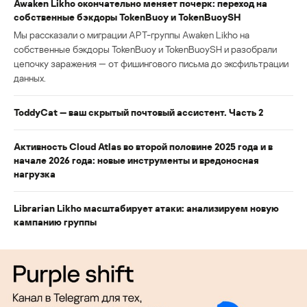
Awaken Likho окончательно меняет почерк: переход на
собственные бэкдоры TokenBuoy и TokenBuoySH
Мы рассказали о миграции APT-группы Awaken Likho на
собственные бэкдоры TokenBuoy и TokenBuoySH и разобрали
цепочку заражения — от фишингового письма до эксфильтрации
данных.
ToddyCat — ваш скрытый почтовый ассистент. Часть 2
Активность Cloud Atlas во второй половине 2025 года и в
начале 2026 года: новые инструменты и вредоносная
нагрузка
Librarian Likho масштабирует атаки: анализируем новую
кампанию группы