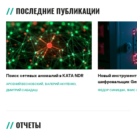
ПОСЛЕДНИЕ ПУБЛИКАЦИИ
Поиск сетевых аномалий в KATA NDR
Новый инструмент 
шифровальщик Gen
АРСЕНИЙ ВЕСНОВСКИЙ
ВАЛЕРИЙ АКУЛЕНКО
ДМИТРИЙ САБАДАШ
ФЕДОР СИНИЦЫН
ЯНИС 
ОТЧЕТЫ