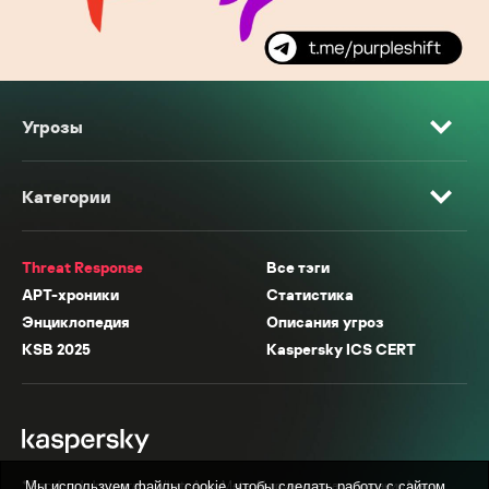
Угрозы
Категории
Threat Response
Все тэги
APT-хроники
Статистика
Энциклопедия
Описания угроз
KSB 2025
Kaspersky ICS CERT
* Facebook, Instagram, WhatsApp, Meta AI принадлежат компании Meta,
Мы используем файлы cookie, чтобы сделать работу с сайтом