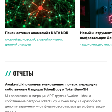
Поиск сетевых аномалий в KATA NDR
Новый инструмент 
шифровальщик Gen
АРСЕНИЙ ВЕСНОВСКИЙ
ВАЛЕРИЙ АКУЛЕНКО
ДМИТРИЙ САБАДАШ
ФЕДОР СИНИЦЫН
ЯНИС 
ОТЧЕТЫ
Awaken Likho окончательно меняет почерк: переход на
собственные бэкдоры TokenBuoy и TokenBuoySH
Мы рассказали о миграции APT-группы Awaken Likho на
собственные бэкдоры TokenBuoy и TokenBuoySH и разобрали
цепочку заражения — от фишингового письма до эксфильтрации
данных.