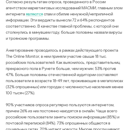
Согласно результатам опроса, проведенного в России
агентством маркетинговых исследований МАСМИ, главным злом
интернета
являются
спам и обилие ненужной/неприличной
информации. Эти вердикты вынесли 72 и 64% респондентов
соответственно. В качестве главной проблемы, с которой они
столкнулись в минувшем году, больше половины назвали вирусы
и троянские программы.
Анкетирование проводилось в рамках действующего проекта
The Online Monitor, в нем приняли участие свыше 18 тыс.
российских пользователей. Как выяснилось, представительниц
прекрасного пола в Рунете больше, чем мужчин: 53% против
47%. Больше половины отечественной аудитории составляют
пользователи в возрасте 18-49 лет, проживающие в мегаполисах
(32% опрошенных) или городах с численностью населения менее
100 тысяч (27%).
90% участников опроса регулярно пользуются интернетом,
причем 26% из них постоянно находятся в онлайн. Чаще всего
российские пользователи заняты поиском информации (85%) и
почтовой перепиской (84%). 73% опрошенных общаются в
социальных сетях, 70% читают новости. Многие прослушивают