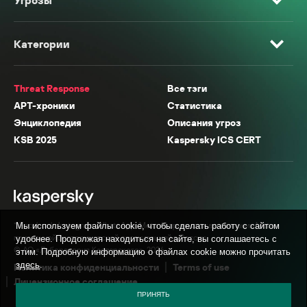
Угрозы
Категории
Threat Response
Все тэги
APT-хроники
Статистика
Энциклопедия
Описания угроз
KSB 2025
Kaspersky ICS CERT
* Facebook, Instagram, WhatsApp, Meta AI принадлежат компании Meta,
Мы используем файлы cookie, чтобы сделать работу с сайтом
признанной экстремистской организацией в России.
удобнее. Продолжая находиться на сайте, вы соглашаетесь с
© АО «Лаборатория Касперского», 2026.
этим. Подробную информацию о файлах cookie можно прочитать
здесь
.
Политика конфиденциальности
Terms of use
Лицензионное соглашение
ПРИНЯТЬ