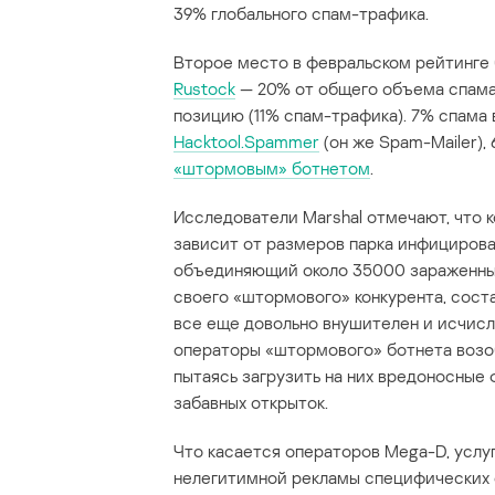
39% глобального спам-трафика.
Второе место в февральском рейтинге 
Rustock
— 20% от общего объема спама 
позицию (11% спам-трафика). 7% спама
Hacktool.Spammer
(он же Spam-Mailer),
«штормовым» ботнетом
.
Исследователи Marshal отмечают, что 
зависит от размеров парка инфицирова
объединяющий около 35000 зараженных
своего «штормового» конкурента, соста
все еще довольно внушителен и исчисл
операторы «штормового» ботнета возоб
пытаясь загрузить на них вредоносные
забавных открыток.
Что касается операторов Mega-D, усл
нелегитимной рекламы специфических сна