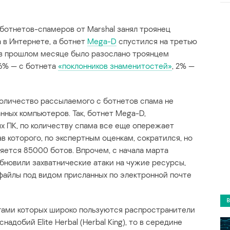
ботнетов-спамеров от Marshal занял троянец
в Интернете, а ботнет
Mega-D
спустился на третью
 в прошлом месяце было разослано троянцем
 6% — с ботнета
«поклонников знаменитостей»
, 2% —
количество рассылаемого с ботнетов спама не
нных компьютеров. Так, ботнет Mega-D,
 ПК, по количеству спама все еще опережает
в которого, по экспертным оценкам, сократился, но
яется 85000 ботов. Впрочем, с начала марта
новили захватнические атаки на чужие ресурсы,
 файлы под видом присланных по электронной почте
угами которых широко пользуются распространители
добий Elite Herbal (Herbal King), то в середине