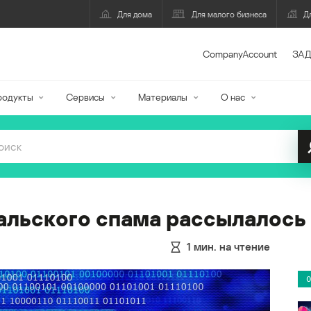
Для дома
Для малого бизнеса
Д
CompanyAccount
ЗАД
родукты
Сервисы
Материалы
О нас
альского спама рассылалось
1
мин. на чтение