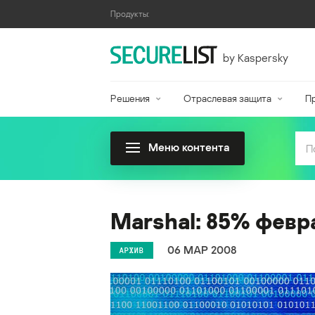
Продукты:
by Kaspersky
Решения
Отраслевая защита
П
Меню контента
Marshal: 85% февр
06 МАР 2008
АРХИВ