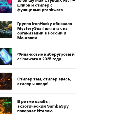
Злой шутник CrystalX RAT —
шпион и стилер с
функциями prankware
Группа IronHusky обновила
MysterySnail для атак на
организации в России и
Монголии
Финансовые киберугрозы и
crimeware в 2025 году
Стилер там, стилер здесь,
стилеры везде!
В ритме самбы:
экзотический SambaSpy
покоряет Италию