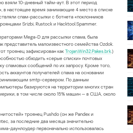
но взяли 10-дневный тайм-аут. В этот период
», в настоящее время занимающие 4 место в списке
ствляли спам-рассылки с ботнета «поклонников
оянцами Srizbi, Rustock и Hacktool.Spammer.
ераторами Mega-D для рассылки спама, была
к представитель малоизвестного семейства Ozdok.
тот троянец зафиксирован как
Trojan.Win32.Pakes.brk
.)
особностью обходить «серые списки» почтовых
ку спамовых сообщений по их запросу. Кроме того,
ость аккаунтов получателей спама на основании
принимающим smtp-сервером. По данным
омпьютеры базируются на территории многих стран
мерики, в том числе около 15% машин — в США, около
итостей» троянец Pushdo (он же Pandex и
tec, за последние два месяца значительно
амма-даунлоудер первоначально использовалась