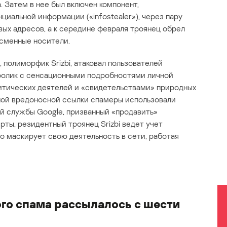
 Затем в нее был включен компонент,
иальной информации («infostealer»), через пару
вых адресов, а к середине февраля троянец обрел
 сменные носители.
полиморфик Srizbi, атаковал пользователей
ролик с сенсационными подробностями личной
литических деятелей и «свидетельствами» природных
ной вредоносной ссылки спамеры использовали
й службы Google, призванный «продавить»
рты, резидентный троянец Srizbi ведет учет
о маскирует свою деятельность в сети, работая
ого спама рассылалось с шести