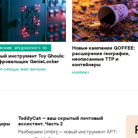
Новые кампании GOFFEE:
ИСАНИЕ ВРЕДОНОСНОГО ПО
расширение географии,
ый инструмент Toy Ghouls:
неописанные TTP и
ровальщик GenieLocker
контейнеры
Р СИНИЦЫН
ЯНИС ЗИНЧЕНКО
KASPERSKY
ToddyCat — ваш скрытый почтовый
доры
ассистент. Часть 2
Разбираем Umbrij — новый инструмент APT-