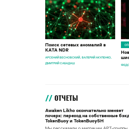
Поиск сетевых аномалий в
ОП
KATA NDR
Нов
шиф
АРСЕНИЙ ВЕСНОВСКИЙ
ВАЛЕРИЙ АКУЛЕНКО
ДМИТРИЙ САБАДАШ
ФЕДО
ОТЧЕТЫ
Awaken Likho окончательно меняет
почерк: переход на собственные бэк
TokenBuoy и TokenBuoySH
Мы рассказали о миграции APT-группы