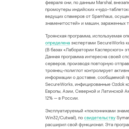
февраля они, по данным Marshal, внезап
промоутеры индийских «чудо-таблеток
ведущих спамеров от Spamhaus, осуще
знаменитостей» и машин, зараженных тр
Троянская программа, используемая оп
определена
экспертами SecureWorks ка
(В базах «Лаборатории Касперского» э
Данная программа интересна своей сп
серверов, производя повторную отправ
троянец-полиглот контролирует активн
информации о доставке, сообщаемой 
SecureWorks, инфицированные Ozdok к
Европы, Азии, Северной и Латинской А
12% — в России.
Эксплуатируемый «поклонниками знамен
Win32/Cutwail), по
свидетельству
Syman
расширил свой функционал. Эта прогр