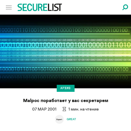
АРХИВ
Malpoc поработает у вас секретарем
07 МАР 2001
1
мин. на чтение
GREAT