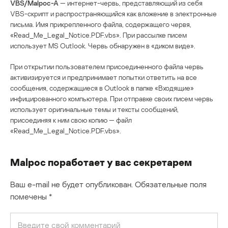
VBS/Malpoc-A
— интернет-червь, представляющий из себя
VBS-скрипт и распространяющийся как вложение в электронные
письма. Имя прикрепленного файла, содержащего червя,
«Read_Me_Legal_Notice.PDF.vbs». При рассылке писем
использует MS Outlook. Червь обнаружен в «диком виде».
При открытии пользователем присоединенного файла червь
активизируется и предпринимает попытки ответить на все
сообщения, содержащиеся в Outlook в папке «Входящие»
инфицированного компьютера. При отправке своих писем червь
использует оригинальные темы и тексты сообщений,
присоединяя к ним свою копию — файл
«Read_Me_Legal_Notice.PDF.vbs».
Malpoc поработает у вас секретарем
Ваш e-mail не будет опубликован.
Обязательные поля
помечены
*