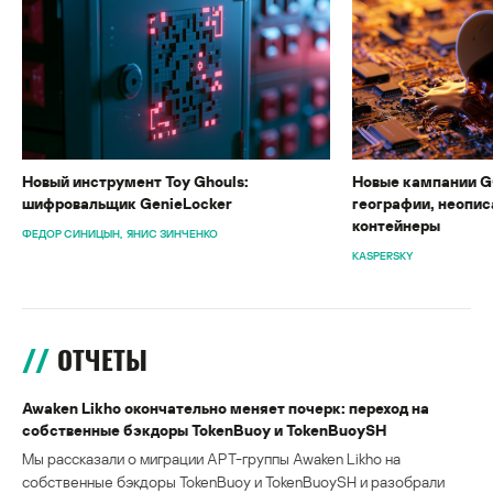
Новый инструмент Toy Ghouls:
Новые кампании G
шифровальщик GenieLocker
географии, неопис
контейнеры
ФЕДОР СИНИЦЫН
ЯНИС ЗИНЧЕНКО
KASPERSKY
ОТЧЕТЫ
Awaken Likho окончательно меняет почерк: переход на
собственные бэкдоры TokenBuoy и TokenBuoySH
Мы рассказали о миграции APT-группы Awaken Likho на
собственные бэкдоры TokenBuoy и TokenBuoySH и разобрали