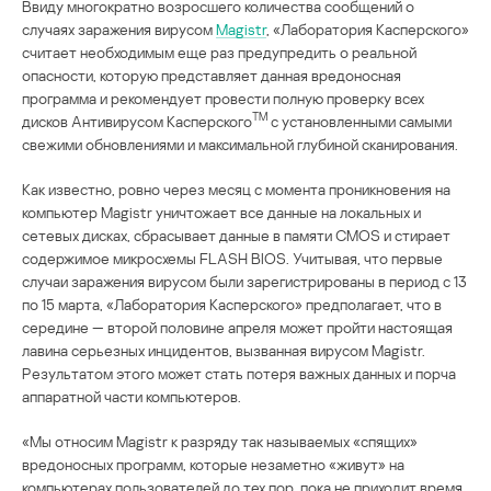
Ввиду многократно возросшего количества сообщений о
случаях заражения вирусом
Magistr
, «Лаборатория Касперского»
считает необходимым еще раз предупредить о реальной
опасности, которую представляет данная вредоносная
программа и рекомендует провести полную проверку всех
TM
дисков Антивирусом Касперского
с установленными самыми
свежими обновлениями и максимальной глубиной сканирования.
Как известно, ровно через месяц с момента проникновения на
компьютер Magistr уничтожает все данные на локальных и
сетевых дисках, сбрасывает данные в памяти CMOS и стирает
содержимое микросхемы FLASH BIOS. Учитывая, что первые
случаи заражения вирусом были зарегистрированы в период с 13
по 15 марта, «Лаборатория Касперского» предполагает, что в
середине — второй половине апреля может пройти настоящая
лавина серьезных инцидентов, вызванная вирусом Magistr.
Результатом этого может стать потеря важных данных и порча
аппаратной части компьютеров.
«Мы относим Magistr к разряду так называемых «спящих»
вредоносных программ, которые незаметно «живут» на
компьютерах пользователей до тех пор, пока не приходит время