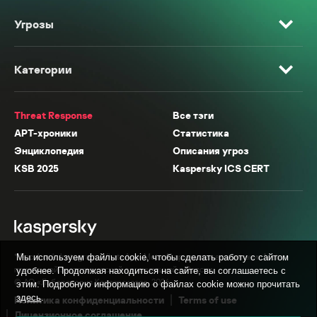
Угрозы
Категории
Threat Response
Все тэги
APT-хроники
Статистика
Энциклопедия
Описания угроз
KSB 2025
Kaspersky ICS CERT
* Facebook, Instagram, WhatsApp, Meta AI принадлежат компании Meta,
Мы используем файлы cookie, чтобы сделать работу с сайтом
признанной экстремистской организацией в России.
удобнее. Продолжая находиться на сайте, вы соглашаетесь с
© АО «Лаборатория Касперского», 2026.
этим. Подробную информацию о файлах cookie можно прочитать
здесь
.
Политика конфиденциальности
Terms of use
Лицензионное соглашение