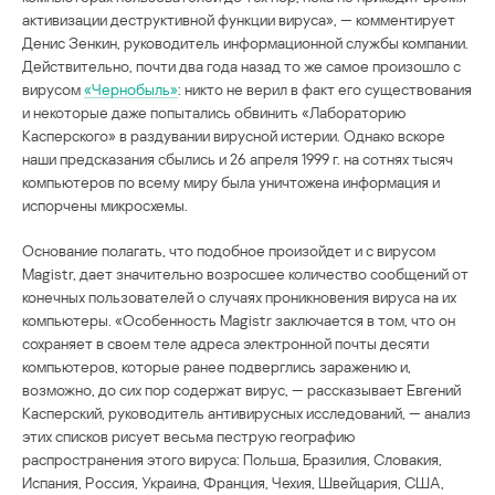
активизации деструктивной функции вируса», — комментирует
Денис Зенкин, руководитель информационной службы компании.
Действительно, почти два года назад то же самое произошло с
вирусом
«Чернобыль»
: никто не верил в факт его существования
и некоторые даже попытались обвинить «Лабораторию
Касперского» в раздувании вирусной истерии. Однако вскоре
наши предсказания сбылись и 26 апреля 1999 г. на сотнях тысяч
компьютеров по всему миру была уничтожена информация и
испорчены микросхемы.
Основание полагать, что подобное произойдет и с вирусом
Magistr, дает значительно возросшее количество сообщений от
конечных пользователей о случаях проникновения вируса на их
компьютеры. «Особенность Magistr заключается в том, что он
сохраняет в своем теле адреса электронной почты десяти
компьютеров, которые ранее подверглись заражению и,
возможно, до сих пор содержат вирус, — рассказывает Евгений
Касперский, руководитель антивирусных исследований, — анализ
этих списков рисует весьма пеструю географию
распространения этого вируса: Польша, Бразилия, Словакия,
Испания, Россия, Украина, Франция, Чехия, Швейцария, США,