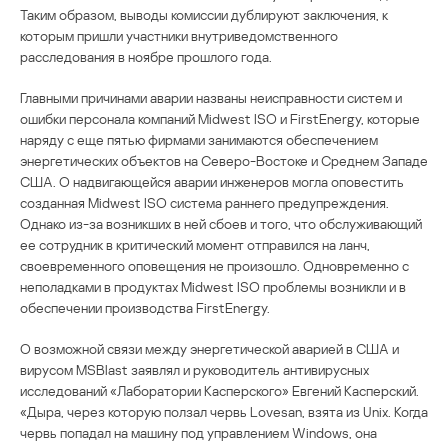
Таким образом, выводы комиссии дублируют заключения, к
которым пришли участники внутриведомственного
расследования в ноябре прошлого года.
Главными причинами аварии названы неисправности систем и
ошибки персонала компаний Midwest ISO и FirstEnergy, которые
наряду с еще пятью фирмами занимаются обеспечением
энергетических объектов на Северо-Востоке и Среднем Западе
США. О надвигающейся аварии инженеров могла оповестить
созданная Midwest ISO система раннего предупреждения.
Однако из-за возникших в ней сбоев и того, что обслуживающий
ее сотрудник в критический момент отправился на ланч,
своевременного оповещения не произошло. Одновременно с
неполадками в продуктах Midwest ISO проблемы возникли и в
обеспечении производства FirstEnergy.
О возможной связи между энергетической аварией в США и
вирусом MSBlast заявлял и руководитель антивирусных
исследований «Лаборатории Касперского» Евгений Касперский.
«Дыра, через которую ползал червь Lovesan, взята из Unix. Когда
червь попадал на машину под управлением Windows, она