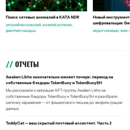
Поиск сетевых аномалий в KATA NDR
Новый инструмент 
шифровальщик Gen
АРСЕНИЙ ВЕСНОВСКИЙ
ВАЛЕРИЙ АКУЛЕНКО
ДМИТРИЙ САБАДАШ
ФЕДОР СИНИЦЫН
ЯНИС 
ОТЧЕТЫ
Awaken Likho окончательно меняет почерк: переход на
собственные бэкдоры TokenBuoy и TokenBuoySH
Мы рассказали о миграции APT-группы Awaken Likho на
собственные бэкдоры TokenBuoy и TokenBuoySH и разобрали
цепочку заражения — от фишингового письма до эксфильтрации
данных.
ToddyCat — ваш скрытый почтовый ассистент. Часть 2