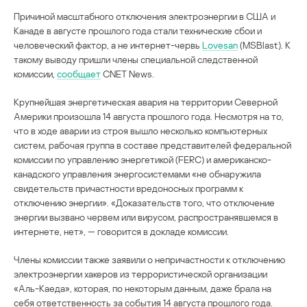
Причиной масштабного отключения электроэнергии в США и
Канаде в августе прошлого года стали технические сбои и
человеческий фактор, а не интернет-червь
Lovesan
(MSBlast). К
такому выводу пришли члены специальной следственной
комиссии,
сообщает
CNET News.
Крупнейшая энергетическая авария на территории Северной
Америки произошла 14 августа прошлого года. Несмотря на то,
что в ходе аварии из строя вышло несколько компьютерных
систем, рабочая группа в составе представителей федеральной
комиссии по управлению энергетикой (FERC) и американско-
канадского управления энергосистемами «не обнаружила
свидетельств причастности вредоносных программ к
отключению энергии». «Доказательств того, что отключение
энергии вызвано червем или вирусом, распространявшемся в
интернете, нет», — говорится в докладе комиссии.
Члены комиссии также заявили о непричастности к отключению
электроэнергии хакеров из террористической организации
«Аль-Каеда», которая, по некоторым данным, даже брала на
себя ответственность за события 14 августа прошлого года.