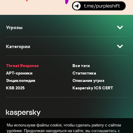
Угрозы
Категории
Threat Response
Все тэги
APT-хроники
Статистика
Энциклопедия
Описания угроз
KSB 2025
Kaspersky ICS CERT
* Facebook, Instagram, WhatsApp, Meta AI принадлежат компании Meta,
Мы используем файлы cookie, чтобы сделать работу с сайтом
признанной экстремистской организацией в России.
удобнее. Продолжая находиться на сайте, вы соглашаетесь с