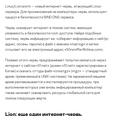
Linux/Lion.worm — новый интернет-червь, атакующий Linux-
сервера. Для проникновения на компьютеры червь использует
«дыру» в безопасности BIND DNS сервиса.
Червь сканирует интернет в поиске систем, имеющих
уязвимость в безопасности root-доступа. Найдя подобную
систему, червь инфицирует ее, собирает информацию о ней (ip-
адрес, логины, пароли) в файл с именем «mail.log» и затем
отсылает его на электронный адрес «1i0nsniffer@china.com».
Помимо этого червь предпринимает попытки связаться через
интернет с сайтом «51.net» (домен «51.net» зарегистрирован в
Китае) и скачать оттуда файл «crew.tgz» («tgz» — стандартный
архив, применяемый в UNIX-системах). На зараженной машине
архив распаковывается и инсталлируются процедуры, при
выполнении которых уже вновь инфицированный компьютер
также начинает сканировать ресурсы глобальной сети для
поиска следующих жертв.
Lion: еще один интернет-червь,