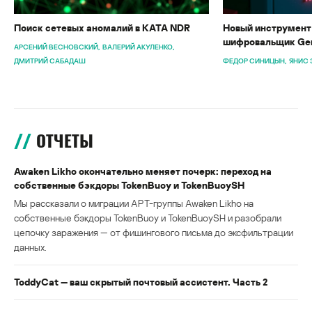
Поиск сетевых аномалий в KATA NDR
Новый инструмент 
шифровальщик Gen
АРСЕНИЙ ВЕСНОВСКИЙ
ВАЛЕРИЙ АКУЛЕНКО
ДМИТРИЙ САБАДАШ
ФЕДОР СИНИЦЫН
ЯНИС 
ОТЧЕТЫ
Awaken Likho окончательно меняет почерк: переход на
собственные бэкдоры TokenBuoy и TokenBuoySH
Мы рассказали о миграции APT-группы Awaken Likho на
собственные бэкдоры TokenBuoy и TokenBuoySH и разобрали
цепочку заражения — от фишингового письма до эксфильтрации
данных.
ToddyCat — ваш скрытый почтовый ассистент. Часть 2