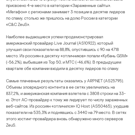
присвоено 4-е место в категории «Зараженные сайты».
«Мегафон» с регионами занимает 3 позиции в десятке лидеров
по спаму, столько же пришлось на долю России в категории
«C&C ZeuS».
Наиболее выдающиеся успехи продемонстрировал
американский провайдер Live Journal (AS10922), который
улучшил свои показатели на 88,8%, опустившись с 90 на 4718
место. Из россиян в десятку «отличников» попали «Кубань GSM»
(-56,2%), выбывшая из Тор 50, и МТС (-46,6%). В предыдущем
квартале обе компании входили в десятку лидеров по спаму.
Самые плачевные результаты оказались у ARPNET (AS25795).
Объемы зловредного контента в ее сетях увеличились на
837,2%, и американская компания взлетела с 3808 строки на 33-
ю. Этот АС-провайдер к тому же лидирует по числу зараженных
веб-сайтов. Из россиян «отличился» IQ Host (AS50465), ухудшив
показатели на 535,3% и поднявшись с 3440 на 79 место. В сетях
этого хостинг-провайдера вновь обнаружено много серверов
ZeuS.