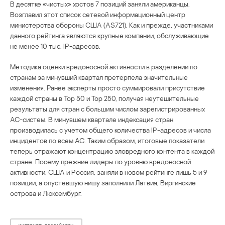
В десятке «чистых» хостов 7 позиций заняли американцы.
Возглавил этот список сетевой информационный центр
министерства обороны США (AS721). Как и прежде, участниками
данного рейтинга являются крупные компании, обслуживающие
не менее 10 тыс. IP-адресов.
Методика оценки вредоносной активности в разделении по
странам за минувший квартал претерпела значительные
изменения. Ранее эксперты просто суммировали присутствие
каждой страны в Тор 50 и Тор 250, получая неутешительные
результаты для стран с большим числом зарегистрированных
АС-систем. В минувшем квартале индексация стран
производилась с учетом общего количества IP-адресов и числа
инцидентов по всем АС. Таким образом, итоговые показатели
теперь отражают концентрацию зловредного контента в каждой
стране. Посему прежние лидеры по уровню вредоносной
активности, США и Россия, заняли в новом рейтинге лишь 5 и 9
позиции, а опустевшую нишу заполнили Латвия, Виргинские
острова и Люксембург.