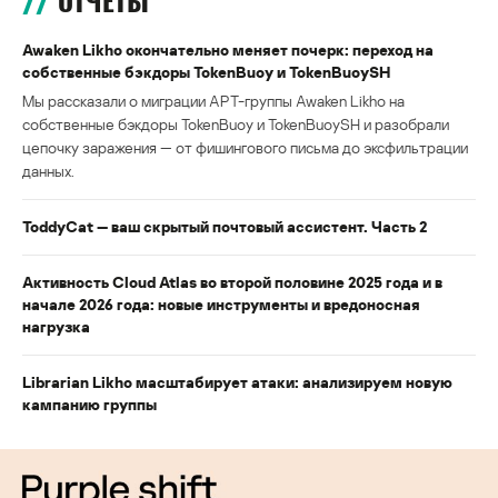
ОТЧЕТЫ
Awaken Likho окончательно меняет почерк: переход на
собственные бэкдоры TokenBuoy и TokenBuoySH
Мы рассказали о миграции APT-группы Awaken Likho на
собственные бэкдоры TokenBuoy и TokenBuoySH и разобрали
цепочку заражения — от фишингового письма до эксфильтрации
данных.
ToddyCat — ваш скрытый почтовый ассистент. Часть 2
Активность Cloud Atlas во второй половине 2025 года и в
начале 2026 года: новые инструменты и вредоносная
нагрузка
Librarian Likho масштабирует атаки: анализируем новую
кампанию группы