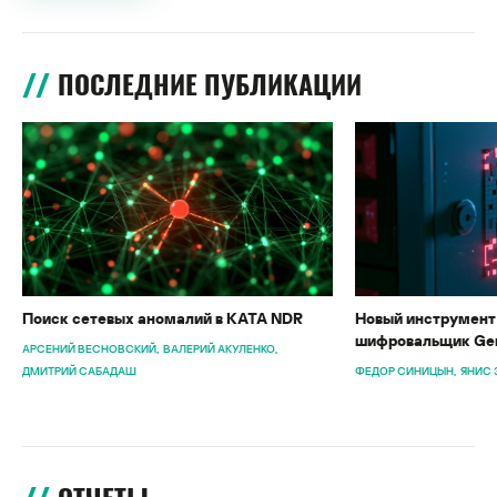
ПОСЛЕДНИЕ ПУБЛИКАЦИИ
Поиск сетевых аномалий в KATA NDR
Новый инструмент 
шифровальщик Gen
АРСЕНИЙ ВЕСНОВСКИЙ
ВАЛЕРИЙ АКУЛЕНКО
ДМИТРИЙ САБАДАШ
ФЕДОР СИНИЦЫН
ЯНИС 