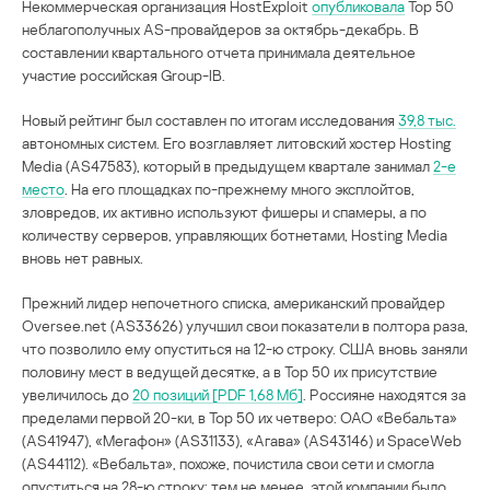
Некоммерческая организация HostExploit
опубликовала
Тор 50
неблагополучных AS-провайдеров за октябрь-декабрь. В
составлении квартального отчета принимала деятельное
участие российская Group-IB.
Новый рейтинг был составлен по итогам исследования
39,8 тыс.
автономных систем. Его возглавляет литовский хостер Hosting
Media (AS47583), который в предыдущем квартале занимал
2-е
место
. На его площадках по-прежнему много эксплойтов,
зловредов, их активно используют фишеры и спамеры, а по
количеству серверов, управляющих ботнетами, Hosting Media
вновь нет равных.
Прежний лидер непочетного списка, американский провайдер
Oversee.net (AS33626) улучшил свои показатели в полтора раза,
что позволило ему опуститься на 12-ю строку. США вновь заняли
половину мест в ведущей десятке, а в Тор 50 их присутствие
увеличилось до
20 позиций [PDF 1,68 Мб]
. Россияне находятся за
пределами первой 20-ки, в Тор 50 их четверо: ОАО «Вебальта»
(AS41947), «Мегафон» (AS31133), «Агава» (AS43146) и SpaceWeb
(AS44112). «Вебальта», похоже, почистила свои сети и смогла
опуститься на 28-ю строку; тем не менее, этой компании было