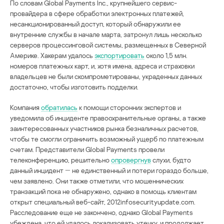
По словам Global Payments Inc., крупнейшего сервис-
провайдера в сфере обработки электронных платежей,
несанкционированный доступ, который обнаружили ее
внутренние службы в начале марта, затронул лишь несколько
серверов процессинговой системы, размещенных в Северной
Америке. Хакерам удалось
экспортировать
около 1,5 млн.
номеров платежных карт, и, хотя имена, адреса и страховки
владельцев не были скомпрометированы, украденных данных
достаточно, чтобы изготовить подделки.
Компания
обратилась
к помощи сторонних экспертов и
уведомила об инциденте правоохранительные органы, а также
заинтересованных участников рынка безналичных расчетов,
чтобы те смогли ограничить возможный ущерб по платежным
счетам. Представители Global Payments провели
телеконференцию, решительно
опровергнув
слухи, будто
данный инцидент ― не единственный и потери гораздо больше,
чем заявлено. Они также отметили, что мошеннических
транзакций пока не обнаружено, однако в помощь клиентам
открыт специальный веб-сайт, 2012infosecurityupdate.com.
Расследование еще не закончено, однако Global Payments
убеждена, что ей удалось локализовать утечку, и продолжает