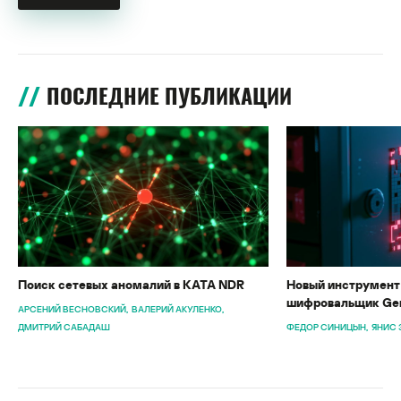
ПОСЛЕДНИЕ ПУБЛИКАЦИИ
Поиск сетевых аномалий в KATA NDR
Новый инструмент 
шифровальщик Gen
АРСЕНИЙ ВЕСНОВСКИЙ
ВАЛЕРИЙ АКУЛЕНКО
ДМИТРИЙ САБАДАШ
ФЕДОР СИНИЦЫН
ЯНИС 