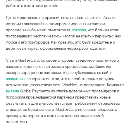
работать в штатном режиме.
Детали хакерского вторжения пока не разглашаются. Анализ
истории транзакций по скомпрометированным счетам,
проведенный банками-эмитентами,
показал
, что большинство
пострадавших расплачивались картой на крытых паркингах Нью-
Йорка и его пригородов. Как правило, это были кредитные и
дебетовые карты, оформленные через работодателя.
Visa и MasterCard, со своей стороны, уведомили эмитентов о
взломе стороннего платежного процессора, сообщив им
номера, украденные хакерами. Visa опубликовала на сайте
заявление
, заверив клиентов, что ее собственные ресурсы,
включая процессинговую сеть VisaNet, не пострадали. Компания
вывела
Global Payments из списка доверенных провайдеров и
попросила провинившегося партнера представить новые
результаты аудита на соответствие требованиям отраслевых
стандартов безопасности. MasterCard не спешит следовать
примеру конкурента и ждет заключение независимой
экспертизы.