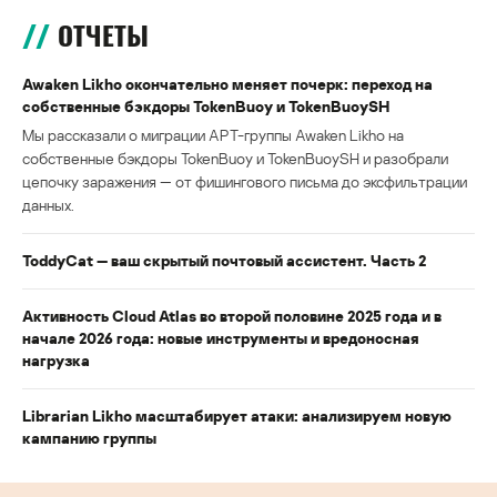
ОТЧЕТЫ
Awaken Likho окончательно меняет почерк: переход на
собственные бэкдоры TokenBuoy и TokenBuoySH
Мы рассказали о миграции APT-группы Awaken Likho на
собственные бэкдоры TokenBuoy и TokenBuoySH и разобрали
цепочку заражения — от фишингового письма до эксфильтрации
данных.
ToddyCat — ваш скрытый почтовый ассистент. Часть 2
Активность Cloud Atlas во второй половине 2025 года и в
начале 2026 года: новые инструменты и вредоносная
нагрузка
Librarian Likho масштабирует атаки: анализируем новую
кампанию группы