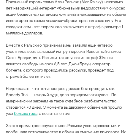
Признанный король спама Алан Ральски (Alan Ralsky), несколько
лет наводнявший интернет «биржевыми ведомостями» о курсах
акций безвестных китайских компаний и наживавшийся на обмане
инвесторов по схеме «накачка-сброс», признал свою вину. Его
ожидают семь лет тюремного заключения и штраф в размере 1
миллиона долларов.
Вместе с Ральски о признании вины заявили еще четверо
участников возглавляемой им группировки. Известный спамер
Скотт Брэдли, зять Ральски, также уплатит штраф $1млн и
лишится свободы на срок 6,5 лет. Джон Браун, оператор
ботнета, с которого проводились рассылки, проведет под
стражей более пяти лет.
Надо сказать, что, хотя процесс должен был проходить как
Speedy Trial — «скорый суд», дело порядком затянулось. По
американским законам на такое судебное разбирательство
отводится 70 дней. С момента выдвижения обвинения прошло
уже
больше года
, а воз и ныне там.
За это время трое соучастников Ральски успели раскаяться и
пообещали сотрудничество в обмен на смягчение приговора. Их