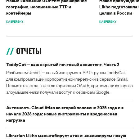
Новые кампании GOFFEE: расширение
Новое пробуждени
географии, неописанные TTP и
Likho подготовила 
контейнеры
целям в России
KASPERSKY
KASPERSKY
ОТЧЕТЫ
ToddyCat — ваш скрытый почтовый ассистент. Часть 2
Разбираем Umbrij — новый инструмент APT-группы ToddyCat
для компрометации корпоративной переписки в сервисе Gmail.
Целью атак стал токен авторизации OAuth, при помощи которого
злоумышленники получали доступ к сервисам Google.
Активность Cloud Atlas во второй половине 2025 года и в
начале 2026 года: новые инструменты и вредоносная
нагрузка
Librarian Likho масштабирует атаки: анализируем новую