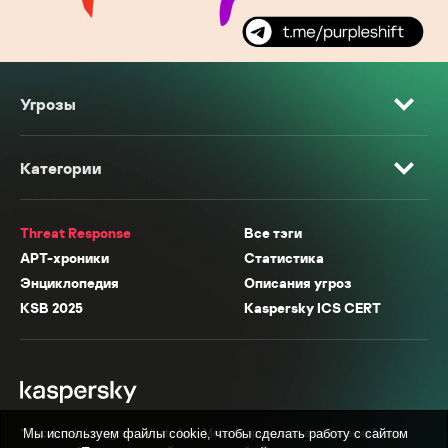
Угрозы
Категории
Threat Response
Все тэги
APT-хроники
Статистика
Энциклопедия
Описания угроз
KSB 2025
Kaspersky ICS CERT
* Facebook, Instagram, WhatsApp, Meta AI принадлежат компании Meta,
Мы используем файлы cookie, чтобы сделать работу с сайтом