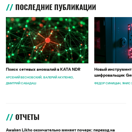
ПОСЛЕДНИЕ ПУБЛИКАЦИИ
Поиск сетевых аномалий в KATA NDR
Новый инструмент 
шифровальщик Gen
АРСЕНИЙ ВЕСНОВСКИЙ
ВАЛЕРИЙ АКУЛЕНКО
ДМИТРИЙ САБАДАШ
ФЕДОР СИНИЦЫН
ЯНИС 
ОТЧЕТЫ
Awaken Likho окончательно меняет почерк: переход на