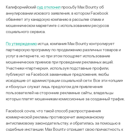
Калифорнийский
суд отклонил
просьбу Max Bounty об
аннулировании искового заявления, в котором Facebook
обвиняет эту канадскую компанию в рассылке спама и
мошенническом маркетинге с использованием ресурсов
социального сервиса.
По утверждению
истца, компания Max Bounty контролирует
партнерскую программу по продвижению различных товаров и
услуг в интернете, но при этом поощряет использование
мошеннических приемов при проведении рекламных акций.
Участники «партнерки», используя подставные профили,
публикуют на Facebook заманчивые предложения, якобы
исходящие от администрации социальной сети. Все эти «опции»
и «бонусы» служат лишь предлогом для привлечения
пользователей на сторонние рекламные сайты, владельцы
которых платят мошенникам комиссионные за созданный трафик.
Facebook сочла, что такой способ распространения
коммерческой рекламы противоречит американскому
антиспамовому законодательству, и обратилась за помощью в
судебные инстанции. Max Bounty отрицает свою причастность к